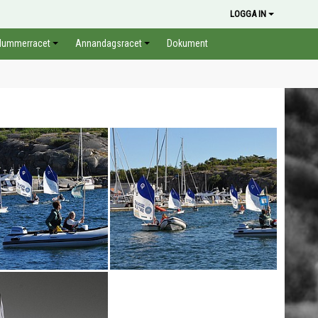
LOGGA IN
Hummerracet
Annandagsracet
Dokument