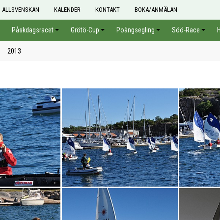
ALLSVENSKAN
KALENDER
KONTAKT
BOKA/ANMÄLAN
Påskdagsracet
Grötö-Cup
Poängsegling
Söö-Race
2013