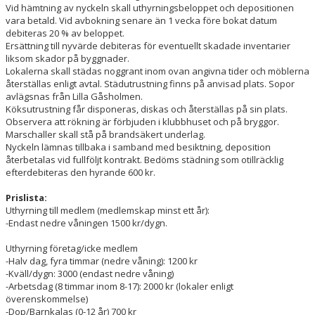
Vid hämtning av nyckeln skall uthyrningsbeloppet och depositionen
vara betald. Vid avbokning senare än 1 vecka före bokat datum
debiteras 20 % av beloppet.
Ersättning till nyvärde debiteras för eventuellt skadade inventarier
liksom skador på byggnader.
Lokalerna skall städas noggrant inom ovan angivna tider och möblerna
återställas enligt avtal. Städutrustning finns på anvisad plats. Sopor
avlägsnas från Lilla Gåsholmen.
Köksutrustning får disponeras, diskas och återställas på sin plats.
Observera att rökning är förbjuden i klubbhuset och på bryggor.
Marschaller skall stå på brandsäkert underlag.
Nyckeln lämnas tillbaka i samband med besiktning, deposition
återbetalas vid fullföljt kontrakt. Bedöms städning som otillräcklig
efterdebiteras den hyrande 600 kr.
Prislista:
Uthyrning till medlem (medlemskap minst ett år):
-Endast nedre våningen 1500 kr/dygn.
Uthyrning företag/icke medlem
-Halv dag, fyra timmar (nedre våning): 1200 kr
-Kväll/dygn: 3000 (endast nedre våning)
-Arbetsdag (8 timmar inom 8-17): 2000 kr (lokaler enligt
överenskommelse)
-Dop/Barnkalas (0-12 år) 700 kr