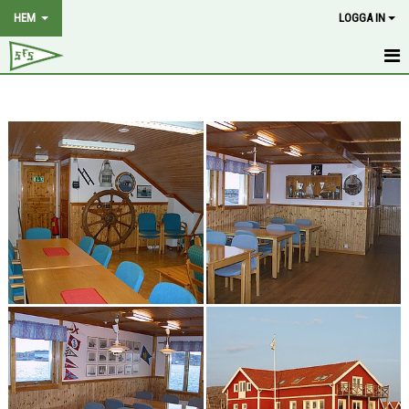
HEM
LOGGA IN
HEM
NYHETER
OM KLUBBEN
MEDLEMSKAP
HISTORIA
STYRELSE
KALENDER
BILDGALLERI
DOKUMENT