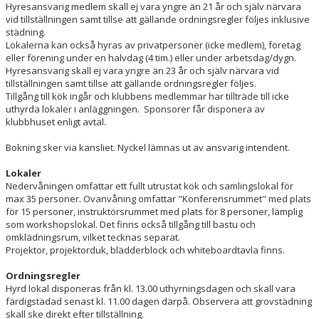
Hyresansvarig medlem skall ej vara yngre än 21 år och själv närvara
vid tillställningen samt tillse att gällande ordningsregler följes inklusive
städning.
Lokalerna kan också hyras av privatpersoner (icke medlem), företag
eller förening under en halvdag (4 tim.) eller under arbetsdag/dygn.
Hyresansvarig skall ej vara yngre än 23 år och själv närvara vid
tillställningen samt tillse att gällande ordningsregler följes.
Tillgång till kök ingår och klubbens medlemmar har tillträde till icke
uthyrda lokaler i anläggningen. Sponsorer får disponera av
klubbhuset enligt avtal.
Bokning sker via kansliet. Nyckel lämnas ut av ansvarig intendent.
Lokaler
Nedervåningen omfattar ett fullt utrustat kök och samlingslokal för
max 35 personer. Ovanvåning omfattar "Konferensrummet" med plats
för 15 personer, instruktörsrummet med plats för 8 personer, lämplig
som workshopslokal. Det finns också tillgång till bastu och
omklädningsrum, vilket tecknas separat.
Projektor, projektorduk, blädderblock och whiteboardtavla finns.
Ordningsregler
Hyrd lokal disponeras från kl. 13.00 uthyrningsdagen och skall vara
färdigstädad senast kl. 11.00 dagen därpå. Observera att grovstädning
skall ske direkt efter tillställning.