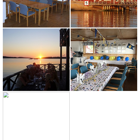
FJORDVINDEN
UTMÄRKELSER
KLUBBHUS
SPONSORER