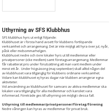
Uthyrning av SFS Klubbhus
SFS klubbhus hyrs ut enligt följande:
Klubbhuset är i första hand avsett för klubbens fortlöpande
verksamhet och arrangemang. Det är inte möjligt att hyra över jul, nyår,
påsk eller midsommarhelgen.
Klubbhuset nedre och övre lokaler hyrs ut till medlemmar eller
privatpersoner (icke medlem) samt företagsarrangemang. Medlemmar
får rabatterat pris under förutsättning att man varit medlem under
minst ett år. Under högsäsong (maj-september) skall alltid någon del
av klubbhuset vara tillgänglig för klubbens ordinarie verksamhet.
Vidare kan klubbhuset ej hyras dagar när klubben arrangerar egna
aktiviteter.
Vid användning av klubbhuset för samvaro av aktiva medlemmar ska
lokalen vara tillgänglig för alla medlemmar och kansliet vara
informerad. Företräde ges till uthyrning om möjligt i dessa fall.
Uthyrning till medlemmar/privatpersoner/företag/förening
Nedre våningen kan hyras av medlemmar för privat bruk.