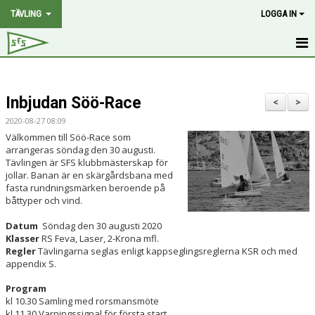
TÄVLING
LOGGA IN
HEM
Inbjudan Söö-Race
NYHETER
<
>
2020-08-27 08:09
PROGRAM
Välkommen till Söö-Race som
arrangeras söndag den 30 augusti.
Tävlingen är SFS klubbmästerskap för
2.4 MR RANK
jollar. Banan är en skärgårdsbana med
fasta rundningsmärken beroende på
SOTEPOKALEN
båttyper och vind.
Datum
Söndag den 30 augusti 2020
PÅSKDAGSRACET
Klasser
RS Feva, Laser, 2-Krona mfl.
Regler
Tävlingarna seglas enligt kappseglingsreglerna KSR och med
GRÖTÖ-CUP
appendix S.
Program
POÄNGSEGLING
kl 10.30 Samling med rorsmansmöte
kl 11.30 Varningssignal för första start