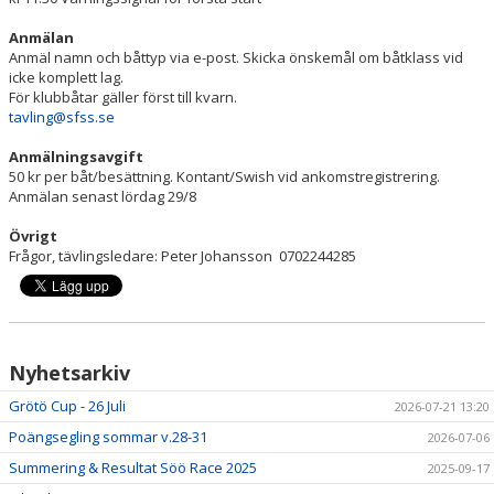
SÖÖ-RACE
Anmälan
Anmäl namn och båttyp via e-post. Skicka önskemål om båtklass vid
HUMMERRACET
icke komplett lag.
För klubbåtar gäller först till kvarn.
ANNANDAGSRACET
tavling@sfss.se
Anmälningsavgift
DOKUMENT
50 kr per båt/besättning. Kontant/Swish vid ankomstregistrering.
Anmälan senast lördag 29/8
Övrigt
Frågor, tävlingsledare: Peter Johansson 0702244285
Nyhetsarkiv
Grötö Cup - 26 Juli
2026-07-21 13:20
Poängsegling sommar v.28-31
2026-07-06
Summering & Resultat Söö Race 2025
2025-09-17