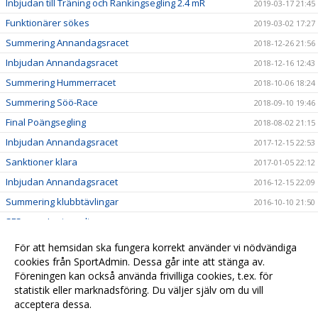
Inbjudan till Träning och Rankingsegling 2.4 mR
2019-03-17 21:45
Funktionärer sökes
2019-03-02 17:27
Summering Annandagsracet
2018-12-26 21:56
Inbjudan Annandagsracet
2018-12-16 12:43
Summering Hummerracet
2018-10-06 18:24
Summering Söö-Race
2018-09-10 19:46
Final Poängsegling
2018-08-02 21:15
Inbjudan Annandagsracet
2017-12-15 22:53
Sanktioner klara
2017-01-05 22:12
Inbjudan Annandagsracet
2016-12-15 22:09
Summering klubbtävlingar
2016-10-10 21:50
SFS vann Luciasegling
2014-12-15 19:19
Slutställning Poängsegling
2014-07-31 18:38
För att hemsidan ska fungera korrekt använder vi nödvändiga
Avslutning Poängsegling
cookies från SportAdmin. Dessa går inte att stänga av.
2014-07-30 18:36
Föreningen kan också använda frivilliga cookies, t.ex. för
Premiär för poängegling
2014-06-26 23:47
statistik eller marknadsföring. Du väljer själv om du vill
acceptera dessa.