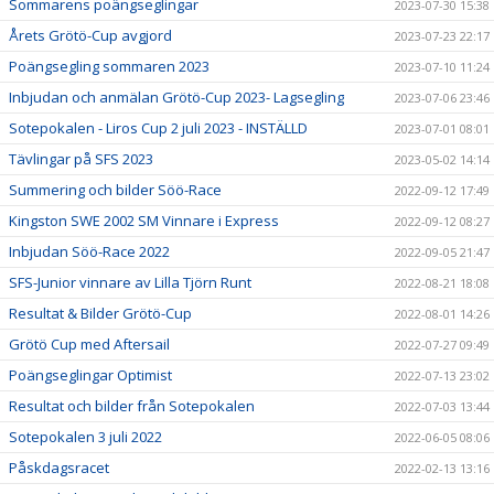
Sommarens poängseglingar
2023-07-30 15:38
Årets Grötö-Cup avgjord
2023-07-23 22:17
Poängsegling sommaren 2023
2023-07-10 11:24
Inbjudan och anmälan Grötö-Cup 2023- Lagsegling
2023-07-06 23:46
Sotepokalen - Liros Cup 2 juli 2023 - INSTÄLLD
2023-07-01 08:01
Tävlingar på SFS 2023
2023-05-02 14:14
Summering och bilder Söö-Race
2022-09-12 17:49
Kingston SWE 2002 SM Vinnare i Express
2022-09-12 08:27
Inbjudan Söö-Race 2022
2022-09-05 21:47
SFS-Junior vinnare av Lilla Tjörn Runt
2022-08-21 18:08
Resultat & Bilder Grötö-Cup
2022-08-01 14:26
Grötö Cup med Aftersail
2022-07-27 09:49
Poängseglingar Optimist
2022-07-13 23:02
Resultat och bilder från Sotepokalen
2022-07-03 13:44
Sotepokalen 3 juli 2022
2022-06-05 08:06
Påskdagsracet
2022-02-13 13:16