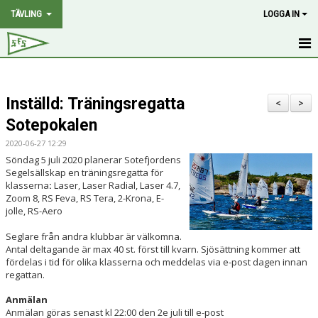
TÄVLING
LOGGA IN
HEM
Inställd: Träningsregatta
NYHETER
<
>
Sotepokalen
PROGRAM
2020-06-27 12:29
Söndag 5 juli 2020 planerar Sotefjordens
2.4 MR RANK
Segelsällskap en träningsregatta för
klasserna
:
Laser, Laser Radial, Laser 4.7,
SOTEPOKALEN
Zoom 8, RS Feva, RS Tera, 2-Krona, E-
jolle, RS-Aero
PÅSKDAGSRACET
Seglare från andra klubbar är välkomna.
Antal deltagande är max 40 st. först till kvarn. Sjösättning kommer att
GRÖTÖ-CUP
fördelas i tid för olika klasserna och meddelas via e-post dagen innan
regattan.
POÄNGSEGLING
Anmälan
Anmälan göras senast kl 22:00 den 2e juli till e-post