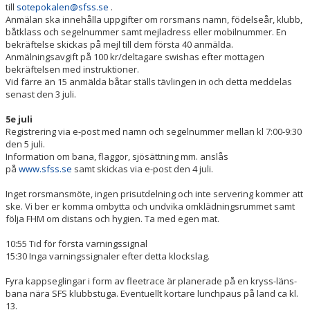
SÖÖ-RACE
till
sotepokalen@sfss.se
.
Anmälan ska innehålla uppgifter om rorsmans namn, födelseår, klubb,
båtklass och segelnummer samt mejladress eller mobilnummer. En
HUMMERRACET
bekräftelse skickas på mejl till dem första 40 anmälda.
Anmälningsavgift på 100 kr/deltagare swishas efter mottagen
ANNANDAGSRACET
bekräftelsen med instruktioner.
Vid färre än 15 anmälda båtar ställs tävlingen in och detta meddelas
senast den 3 juli.
DOKUMENT
5e juli
Registrering via e-post med namn och segelnummer mellan kl 7:00-9:30
den 5 juli.
Information om bana, flaggor, sjösättning mm. anslås
på
www.sfss.se
samt skickas via e-post den 4 juli.
Inget rorsmansmöte, ingen prisutdelning och inte servering kommer att
ske. Vi ber er komma ombytta och undvika omklädningsrummet samt
följa FHM om distans och hygien. Ta med egen mat.
10:55 Tid för första varningssignal
15:30 Inga varningssignaler efter detta klockslag.
Fyra kappseglingar i form av fleetrace är planerade på en kryss-läns-
bana nära SFS klubbstuga. Eventuellt kortare lunchpaus på land ca kl.
13.