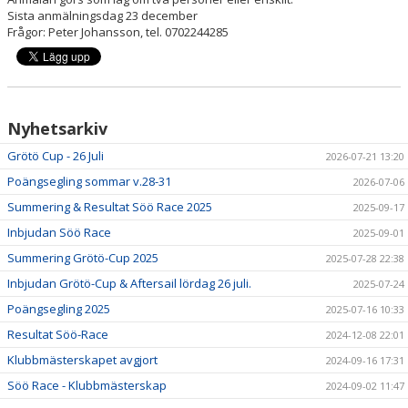
SÖÖ-RACE
Sista anmälningsdag 23 december
Frågor: Peter Johansson, tel. 0702244285
HUMMERRACET
ANNANDAGSRACET
Nyhetsarkiv
DOKUMENT
Grötö Cup - 26 Juli
2026-07-21 13:20
Poängsegling sommar v.28-31
2026-07-06
Summering & Resultat Söö Race 2025
2025-09-17
Inbjudan Söö Race
2025-09-01
Summering Grötö-Cup 2025
2025-07-28 22:38
Inbjudan Grötö-Cup & Aftersail lördag 26 juli.
2025-07-24
Poängsegling 2025
2025-07-16 10:33
Resultat Söö-Race
2024-12-08 22:01
Klubbmästerskapet avgjort
2024-09-16 17:31
Söö Race - Klubbmästerskap
2024-09-02 11:47