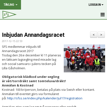
TÄVLING
LOGGA IN
HEM
Inbjudan Annandagsracet
NYHETER
<
>
2017-12-15 22:53
PROGRAM
SFS medlemmar inbjuds till
Annandagsracet 2017
Tisdag den 26:e december kl 11 planeras
2.4 MR RANK
en lättsam lagsegling med mixade lag
och social samvaro i julens tecken på
SOTEPOKALEN
Lilla Gåsholmen.
Obligatorisk klädkod under segling
PÅSKDAGSRACET
är våt/torrdräkt samt tomteluva/dräkt!
Anmälan & Kostnad
GRÖTÖ-CUP
Kostnad: 100 kr/person, betalas på plats via Swish eller kontant.
Anmälan till eventet görs via formuläret
på:
http://sfss.se/index.php/kalender/jul17/registration
POÄNGSEGLING
Anmälan görs som lag om två personer eller enskilt.