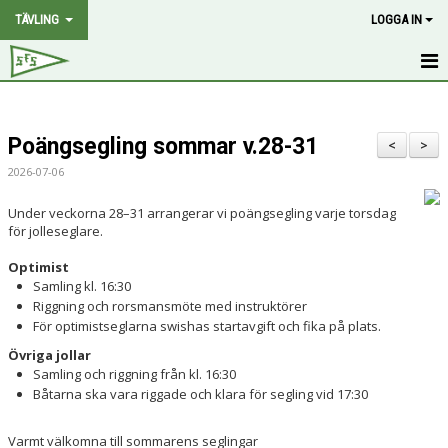
TÄVLING
LOGGA IN
HEM
Poängsegling sommar v.28-31
NYHETER
<
>
2026-07-06
PROGRAM
Under veckorna 28–31 arrangerar vi poängsegling varje torsdag
för jolleseglare.
2.4 MR RANK
Optimist
SOTEPOKALEN
Samling kl. 16:30
Riggning och rorsmansmöte med instruktörer
PÅSKDAGSRACET
För optimistseglarna swishas startavgift och fika på plats.
Övriga jollar
GRÖTÖ-CUP
Samling och riggning från kl. 16:30
Båtarna ska vara riggade och klara för segling vid 17:30
POÄNGSEGLING
Varmt välkomna till sommarens seglingar