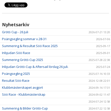
SÖÖ-RACE
HUMMERRACET
Nyhetsarkiv
ANNANDAGSRACET
Grötö Cup - 26 Juli
2026-07-21 13:20
DOKUMENT
Poängsegling sommar v.28-31
2026-07-06
Summering & Resultat Söö Race 2025
2025-09-17
Inbjudan Söö Race
2025-09-01
Summering Grötö-Cup 2025
2025-07-28 22:38
Inbjudan Grötö-Cup & Aftersail lördag 26 juli.
2025-07-24
Poängsegling 2025
2025-07-16 10:33
Resultat Söö-Race
2024-12-08 22:01
Klubbmästerskapet avgjort
2024-09-16 17:31
Söö Race - Klubbmästerskap
2024-09-02 11:47
2024-07-24 12:58
Summering & Bilder Grötö-Cup
2024-07-22 12:58