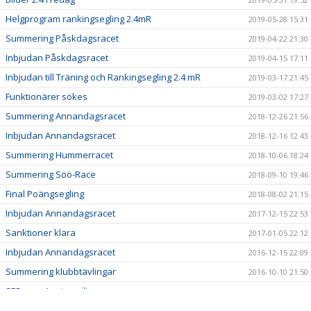
Helgprogram rankingsegling 2.4mR
2019-05-28 15:31
Summering Påskdagsracet
2019-04-22 21:30
Inbjudan Påskdagsracet
2019-04-15 17:11
Inbjudan till Träning och Rankingsegling 2.4 mR
2019-03-17 21:45
Funktionärer sökes
2019-03-02 17:27
Summering Annandagsracet
2018-12-26 21:56
Inbjudan Annandagsracet
2018-12-16 12:43
Summering Hummerracet
2018-10-06 18:24
Summering Söö-Race
2018-09-10 19:46
Final Poängsegling
2018-08-02 21:15
Inbjudan Annandagsracet
2017-12-15 22:53
Sanktioner klara
2017-01-05 22:12
Inbjudan Annandagsracet
2016-12-15 22:09
Summering klubbtävlingar
2016-10-10 21:50
SFS vann Luciasegling
2014-12-15 19:19
Slutställning Poängsegling
2014-07-31 18:38