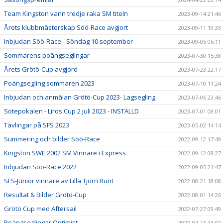
Team Kingston vann tredje raka SM titeln
2023-09-14 21:46
Årets klubbmästerskap Söö-Race avgjort
2023-09-11 19:33
Inbjudan Söö-Race - Söndag 10 september
2023-09-05 06:11
Sommarens poängseglingar
2023-07-30 15:38
Årets Grötö-Cup avgjord
2023-07-23 22:17
Poängsegling sommaren 2023
2023-07-10 11:24
Inbjudan och anmälan Grötö-Cup 2023- Lagsegling
2023-07-06 23:46
Sotepokalen - Liros Cup 2 juli 2023 - INSTÄLLD
2023-07-01 08:01
Tävlingar på SFS 2023
2023-05-02 14:14
Summering och bilder Söö-Race
2022-09-12 17:49
Kingston SWE 2002 SM Vinnare i Express
2022-09-12 08:27
Inbjudan Söö-Race 2022
2022-09-05 21:47
SFS-Junior vinnare av Lilla Tjörn Runt
2022-08-21 18:08
Resultat & Bilder Grötö-Cup
2022-08-01 14:26
Grötö Cup med Aftersail
2022-07-27 09:49
Poängseglingar Optimist
2022-07-13 23:02