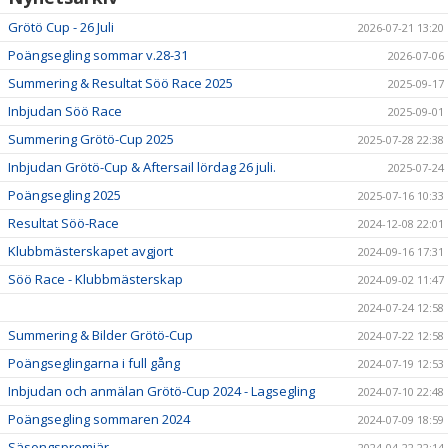
SÖÖ-RACE
Grötö Cup - 26 Juli
2026-07-21 13:20
HUMMERRACET
Poängsegling sommar v.28-31
2026-07-06
Summering & Resultat Söö Race 2025
2025-09-17
ANNANDAGSRACET
Inbjudan Söö Race
2025-09-01
Summering Grötö-Cup 2025
2025-07-28 22:38
DOKUMENT
Inbjudan Grötö-Cup & Aftersail lördag 26 juli.
2025-07-24
Poängsegling 2025
2025-07-16 10:33
Resultat Söö-Race
2024-12-08 22:01
Klubbmästerskapet avgjort
2024-09-16 17:31
Söö Race - Klubbmästerskap
2024-09-02 11:47
2024-07-24 12:58
Summering & Bilder Grötö-Cup
2024-07-22 12:58
Poängseglingarna i full gång
2024-07-19 12:53
Inbjudan och anmälan Grötö-Cup 2024 - Lagsegling
2024-07-10 22:48
Poängsegling sommaren 2024
2024-07-09 18:59
Säsongspremiär
2024-04-22 22:14