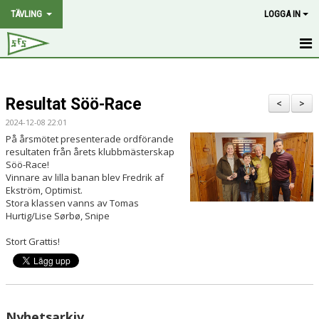
TÄVLING
LOGGA IN
HEM
Resultat Söö-Race
NYHETER
<
>
2024-12-08 22:01
PROGRAM
På årsmötet presenterade ordförande
resultaten från årets klubbmästerskap
Söö-Race!
2.4 MR RANK
Vinnare av lilla banan blev Fredrik af
Ekström, Optimist.
SOTEPOKALEN
Stora klassen vanns av Tomas
Hurtig/Lise Sørbø, Snipe
PÅSKDAGSRACET
Stort Grattis!
GRÖTÖ-CUP
POÄNGSEGLING
Nyhetsarkiv