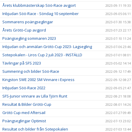
Årets klubbmästerskap Söö-Race avgjort
2023-09-11 19:33
Inbjudan Söö-Race - Söndag 10 september
2023-09-05 06:11
Sommarens poängseglingar
2023-07-30 15:38
Årets Grötö-Cup avgjord
2023-07-23 22:17
Poängsegling sommaren 2023
2023-07-10 11:24
Inbjudan och anmälan Grötö-Cup 2023- Lagsegling
2023-07-06 23:46
Sotepokalen - Liros Cup 2 juli 2023 - INSTÄLLD
2023-07-01 08:01
Tävlingar på SFS 2023
2023-05-02 14:14
Summering och bilder Söö-Race
2022-09-12 17:49
Kingston SWE 2002 SM Vinnare i Express
2022-09-12 08:27
Inbjudan Söö-Race 2022
2022-09-05 21:47
SFS-Junior vinnare av Lilla Tjörn Runt
2022-08-21 18:08
Resultat & Bilder Grötö-Cup
2022-08-01 14:26
Grötö Cup med Aftersail
2022-07-27 09:49
Poängseglingar Optimist
2022-07-13 23:02
Resultat och bilder från Sotepokalen
2022-07-03 13:44