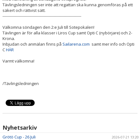
SÖÖ-RACE
Tävlingsledningen ser inte att regattan ska kunna genomföras på ett
säkert och rättvist sätt.
---------------------------------------------------------------
HUMMERRACET
Välkomna söndagen den 2:e Juli till Sotepokalen!
ANNANDAGSRACET
Tävlingen är för alla klasser i Liros Cup samt Opti C (nybörjare) och 2-
Krona.
Inbjudan och anmälan finns på
Sailarena.com
samt mer info och Opti
DOKUMENT
C
HÄR
Varmt välkomna!
/Tävlingsledningen
Nyhetsarkiv
Grötö Cup - 26 Juli
2026-07-21 13:20