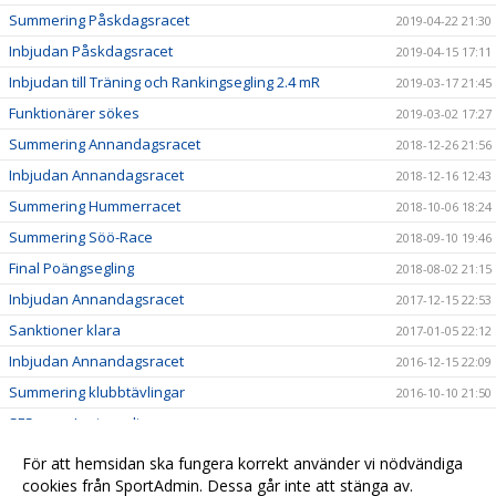
Summering Påskdagsracet
2019-04-22 21:30
Inbjudan Påskdagsracet
2019-04-15 17:11
Inbjudan till Träning och Rankingsegling 2.4 mR
2019-03-17 21:45
Funktionärer sökes
2019-03-02 17:27
Summering Annandagsracet
2018-12-26 21:56
Inbjudan Annandagsracet
2018-12-16 12:43
Summering Hummerracet
2018-10-06 18:24
Summering Söö-Race
2018-09-10 19:46
Final Poängsegling
2018-08-02 21:15
Inbjudan Annandagsracet
2017-12-15 22:53
Sanktioner klara
2017-01-05 22:12
Inbjudan Annandagsracet
2016-12-15 22:09
Summering klubbtävlingar
2016-10-10 21:50
SFS vann Luciasegling
2014-12-15 19:19
Slutställning Poängsegling
2014-07-31 18:38
För att hemsidan ska fungera korrekt använder vi nödvändiga
Avslutning Poängsegling
cookies från SportAdmin. Dessa går inte att stänga av.
2014-07-30 18:36