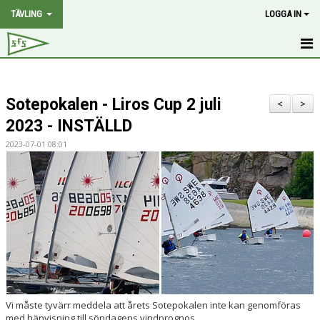
TÄVLING
LOGGA IN
HEM
Sotepokalen - Liros Cup 2 juli
NYHETER
<
>
2023 - INSTÄLLD
PROGRAM
2023-07-01 08:01
2.4 MR RANK
SOTEPOKALEN
PÅSKDAGSRACET
GRÖTÖ-CUP
POÄNGSEGLING
Vi måste tyvärr meddela att årets Sotepokalen inte kan genomföras
med hänvisning till söndagens vindprognos.