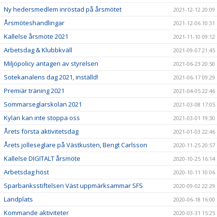
Ny hedersmedlem inröstad på årsmötet
2021-12-12 20:09
Årsmöteshandlingar
2021-12-06 10:31
Kallelse årsmöte 2021
2021-11-10 09:12
Arbetsdag & Klubbkväll
2021-09-07 21:45
Miljöpolicy antagen av styrelsen
2021-06-23 20:50
Sotekanalens dag 2021, inställd!
2021-06-17 09:29
Premiär träning 2021
2021-04-05 22:46
Sommarseglarskolan 2021
2021-03-08 17:05
Kylan kan inte stoppa oss
2021-03-01 19:30
Årets första aktivitetsdag
2021-01-03 22:46
Årets jolleseglare på Västkusten, Bengt Carlsson
2020-11-25 20:57
Kallelse DIGITALT årsmöte
2020-10-25 16:14
Arbetsdag höst
2020-10-11 10:06
Sparbanksstiftelsen Väst uppmärksammar SFS
2020-09-02 22:29
Landplats
2020-06-18 16:00
Kommande aktiviteter
2020-03-31 15:25