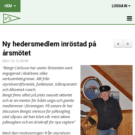
HEM
LOGGA IN
HEM
Ny hedersmedlem inröstad på
NYHETER
<
>
årsmötet
OM KLUBBEN
2021-12-12 20:09
”Bengt Carlsson har under årtionden varit
MEDLEMSKAP
engagerad i klubbens olika
verksamhetsgrenar. Allt från
HISTORIA
styrelseordförande, funktionär, båtreparatör
och Allsvensk coach.
Bengt finns alltid på plats oavsett aktivitet
STYRELSE
och är en mentor för både unga och gamla
medlemmar i föreningen. På senare år har
KALENDER
dessutom Bengts intresse för jollesegling
växt såpass att han blivit vår mest aktive
BILDGALLERI
jolleseglare och en drivkraft för nya seglare”
Med den motiveringen från styrelsen
DOKUMENT