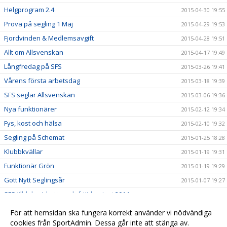
Helgprogram 2.4
2015-04-30 19:55
Prova på segling 1 Maj
2015-04-29 19:53
Fjordvinden & Medlemsavgift
2015-04-28 19:51
Allt om Allsvenskan
2015-04-17 19:49
Långfredag på SFS
2015-03-26 19:41
Vårens första arbetsdag
2015-03-18 19:39
SFS seglar Allsvenskan
2015-03-06 19:36
Nya funktionärer
2015-02-12 19:34
Fys, kost och hälsa
2015-02-10 19:32
Segling på Schemat
2015-01-25 18:28
Klubbkvällar
2015-01-19 19:31
Funktionär Grön
2015-01-19 19:29
Gott Nytt Seglingsår
2015-01-07 19:27
SFS tilldelas Idrotts- och fritidspriset 2014
2014-12-19 19:24
Hedersmedlem Conny Stensson
2014-12-02 19:15
För att hemsidan ska fungera korrekt använder vi nödvändiga
Kallelse till Årsmöte
cookies från SportAdmin. Dessa går inte att stänga av.
2014-11-11 19:13