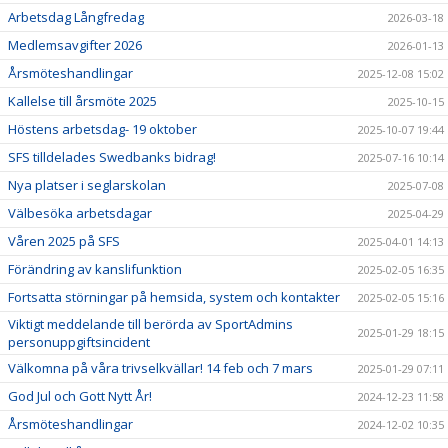
Arbetsdag Långfredag
2026-03-18
Medlemsavgifter 2026
2026-01-13
Årsmöteshandlingar
2025-12-08 15:02
Kallelse till årsmöte 2025
2025-10-15
Höstens arbetsdag- 19 oktober
2025-10-07 19:44
SFS tilldelades Swedbanks bidrag!
2025-07-16 10:14
Nya platser i seglarskolan
2025-07-08
Välbesöka arbetsdagar
2025-04-29
Våren 2025 på SFS
2025-04-01 14:13
Förändring av kanslifunktion
2025-02-05 16:35
Fortsatta störningar på hemsida, system och kontakter
2025-02-05 15:16
Viktigt meddelande till berörda av SportAdmins
2025-01-29 18:15
personuppgiftsincident
Välkomna på våra trivselkvällar! 14 feb och 7 mars
2025-01-29 07:11
God Jul och Gott Nytt År!
2024-12-23 11:58
Årsmöteshandlingar
2024-12-02 10:35