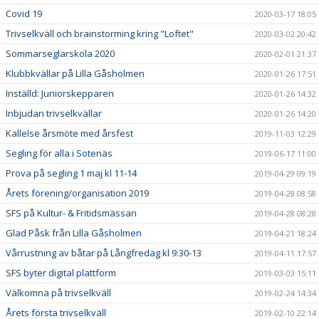
Covid 19
2020-03-17 18:05
Trivselkväll och brainstorming kring "Loftet"
2020-03-02 20:42
Sommarseglarskola 2020
2020-02-01 21:37
Klubbkvällar på Lilla Gåsholmen
2020-01-26 17:51
Inställd: Juniorskepparen
2020-01-26 14:32
Inbjudan trivselkvällar
2020-01-26 14:20
Kallelse årsmöte med årsfest
2019-11-03 12:29
Segling för alla i Sotenäs
2019-06-17 11:00
Prova på segling 1 maj kl 11-14
2019-04-29 09:19
Årets förening/organisation 2019
2019-04-28 08:58
SFS på Kultur- & Fritidsmässan
2019-04-28 08:28
Glad Påsk från Lilla Gåsholmen
2019-04-21 18:24
Vårrustning av båtar på Långfredag kl 9:30-13
2019-04-11 17:57
SFS byter digital plattform
2019-03-03 15:11
Välkomna på trivselkväll
2019-02-24 14:34
Årets första trivselkväll
2019-02-10 22:14