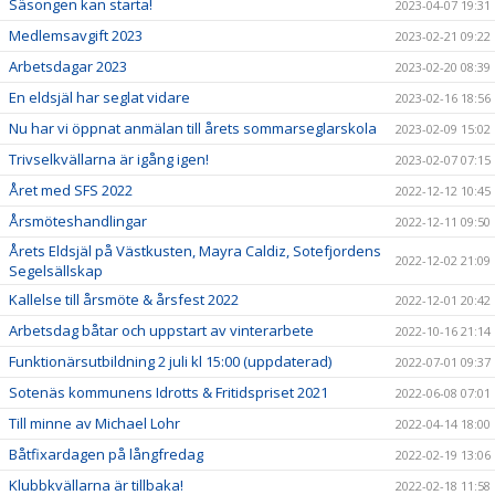
Säsongen kan starta!
2023-04-07 19:31
Medlemsavgift 2023
2023-02-21 09:22
Arbetsdagar 2023
2023-02-20 08:39
En eldsjäl har seglat vidare
2023-02-16 18:56
Nu har vi öppnat anmälan till årets sommarseglarskola
2023-02-09 15:02
Trivselkvällarna är igång igen!
2023-02-07 07:15
Året med SFS 2022
2022-12-12 10:45
Årsmöteshandlingar
2022-12-11 09:50
Årets Eldsjäl på Västkusten, Mayra Caldiz, Sotefjordens
2022-12-02 21:09
Segelsällskap
Kallelse till årsmöte & årsfest 2022
2022-12-01 20:42
Arbetsdag båtar och uppstart av vinterarbete
2022-10-16 21:14
Funktionärsutbildning 2 juli kl 15:00 (uppdaterad)
2022-07-01 09:37
Sotenäs kommunens Idrotts & Fritidspriset 2021
2022-06-08 07:01
Till minne av Michael Lohr
2022-04-14 18:00
Båtfixardagen på långfredag
2022-02-19 13:06
Klubbkvällarna är tillbaka!
2022-02-18 11:58