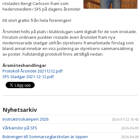
röstades Bengt Carlsson fram som
hedersmedlem i SFS på dagens årsmöte!
FJORDVINDEN
Ett stort grattis från hela föreningen!
UTMÄRKELSER
Årsmötet hölls på plats i klubbstugan samt digitalt för de som önskade.
Förutom ordinaire punkter röstade även årsmötet fram nya
KLUBBHUS
moderniserade stadgar utifrån styrelsens framarbetade förslag som
bland annat innebär en viss justering av styrelsens sammansättning
SPONSORER
av poster. Fullständigt protokoll finns att tilllgå nedan.
Årsmöteshandlingar
Protokoll Årsmöte 20211212.pdf
SFS Stadgar 2021-12-12.pdf
Nyhetsarkiv
Instruktröskampen 2026
2026-07-22 10:42
Vårkänslor på SFS
2026-04-09
Bokningen till Sommarseglarskolan är öppen
2026-04-08