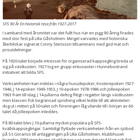
FJORDVINDEN
SFS 90 År En historisk resa från 1927-2017
UTMÄRKELSER
I samband med årsmötet var det fullt hus när en pigg 90-åring firades
med stor fest på Lilla Gåsholmen. Mingel varvades med historiska
KLUBBHUS
återblickar signerat Conny Stensson tillsammans med god mat och
prisutdelningar.
SPONSORER
På 1920-talet började intresset för organiserad kappsegling breda ut
sig på västkusten. 1927 tog en grupp entusiaster i Hunnebostrand
initiativet att bilda SFS.
Verksamheten kan indelas i några huvudepoker, Kosterepoken 1927-
1946, J 14-epoken 1949-1953, J 10-epoken 1978-1986 och Jolleepoken
1963 fram till idag. J 14-jullarna deltog flitigt i regattor längs västkusten
men klassen fick begränsad spridning vilket ledde till att aktiviteten
dog ut i mitten på 50-talet och föreningen låg vilande till i början av 60-
talet då Jolleepoken inleddes.
På 80-talet blev J 10-jullarna mycket populära på SFS-
kvällskappseglingar. Samtidigt flyttade verksamheten från en sjöbod
på S:t Göransö till anläggningen på Lilla Gåsholmen. Klubbhuset
byggdes 1984 men brann olyckligt ner just som det stod klart och fick