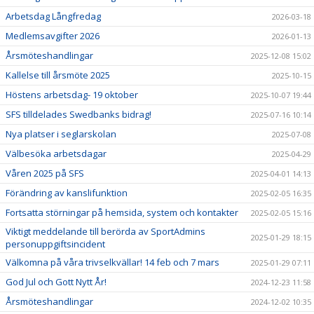
Arbetsdag Långfredag
2026-03-18
Medlemsavgifter 2026
2026-01-13
Årsmöteshandlingar
2025-12-08 15:02
Kallelse till årsmöte 2025
2025-10-15
Höstens arbetsdag- 19 oktober
2025-10-07 19:44
SFS tilldelades Swedbanks bidrag!
2025-07-16 10:14
Nya platser i seglarskolan
2025-07-08
Välbesöka arbetsdagar
2025-04-29
Våren 2025 på SFS
2025-04-01 14:13
Förändring av kanslifunktion
2025-02-05 16:35
Fortsatta störningar på hemsida, system och kontakter
2025-02-05 15:16
Viktigt meddelande till berörda av SportAdmins
2025-01-29 18:15
personuppgiftsincident
Välkomna på våra trivselkvällar! 14 feb och 7 mars
2025-01-29 07:11
God Jul och Gott Nytt År!
2024-12-23 11:58
Årsmöteshandlingar
2024-12-02 10:35