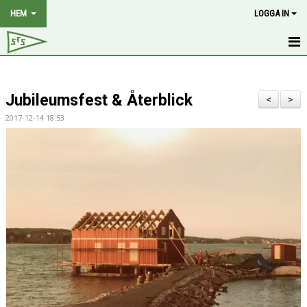
HEM
LOGGA IN
HEM
Jubileumsfest & Återblick
NYHETER
<
>
2017-12-14 18:53
OM KLUBBEN
MEDLEMSKAP
HISTORIA
STYRELSE
KALENDER
BILDGALLERI
DOKUMENT