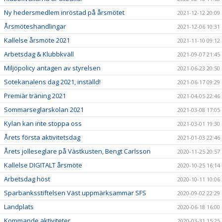
Ny hedersmedlem inröstad på årsmötet
2021-12-12 20:09
Årsmöteshandlingar
2021-12-06 10:31
Kallelse årsmöte 2021
2021-11-10 09:12
Arbetsdag & Klubbkväll
2021-09-07 21:45
Miljöpolicy antagen av styrelsen
2021-06-23 20:50
Sotekanalens dag 2021, inställd!
2021-06-17 09:29
Premiär träning 2021
2021-04-05 22:46
Sommarseglarskolan 2021
2021-03-08 17:05
Kylan kan inte stoppa oss
2021-03-01 19:30
Årets första aktivitetsdag
2021-01-03 22:46
Årets jolleseglare på Västkusten, Bengt Carlsson
2020-11-25 20:57
Kallelse DIGITALT årsmöte
2020-10-25 16:14
Arbetsdag höst
2020-10-11 10:06
Sparbanksstiftelsen Väst uppmärksammar SFS
2020-09-02 22:29
Landplats
2020-06-18 16:00
Kommande aktiviteter
2020-03-31 15:25