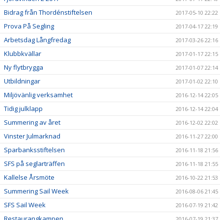
Bidrag från Thordénstiftelsen
2017-05-10 22:22
Prova På Segling
2017-04-17 22:19
Arbetsdag Långfredag
2017-03-26 22:16
Klubbkvällar
2017-01-17 22:15
Ny flytbrygga
2017-01-07 22:14
Utbildningar
2017-01-02 22:10
Miljövänlig verksamhet
2016-12-14 22:05
Tidig julklapp
2016-12-14 22:04
Summering av året
2016-12-02 22:02
Vinster Julmarknad
2016-11-27 22:00
Sparbanksstiftelsen
2016-11-18 21:56
SFS på seglarträffen
2016-11-18 21:55
Kallelse Årsmöte
2016-10-22 21:53
Summering Sail Week
2016-08-06 21:45
SFS Sail Week
2016-07-19 21:42
Restaurangkampen
2016-07-19 21:37