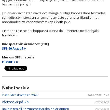
byggas upp på nytt.
Juniorverksamheten växte och många duktiga kappseglare fostrades
samtidigt som stora arrangemang avlöste varandra. Bland annat
anordnades ett världsmästerskap i Moth-jolle.
Historien i sin helhet hoppas vi kunna dokumentera med er hjälp
framöver.
Bildspel från årsmötet (PDF)
SFS 90 År.pdf »
Mer om SFS historia
Historia »
Nyhetsarkiv
Instruktröskampen 2026
2026-07-22 10:42
Vårkänslor på SFS
2026-04-09
Bokningen till Sommarseglarskolan är öppen
2026-04-08