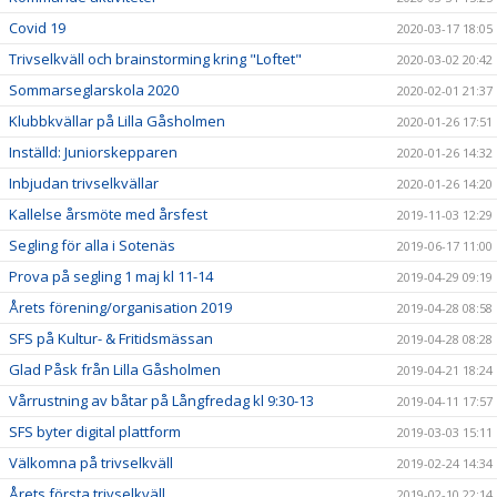
Covid 19
2020-03-17 18:05
Trivselkväll och brainstorming kring "Loftet"
2020-03-02 20:42
Sommarseglarskola 2020
2020-02-01 21:37
Klubbkvällar på Lilla Gåsholmen
2020-01-26 17:51
Inställd: Juniorskepparen
2020-01-26 14:32
Inbjudan trivselkvällar
2020-01-26 14:20
Kallelse årsmöte med årsfest
2019-11-03 12:29
Segling för alla i Sotenäs
2019-06-17 11:00
Prova på segling 1 maj kl 11-14
2019-04-29 09:19
Årets förening/organisation 2019
2019-04-28 08:58
SFS på Kultur- & Fritidsmässan
2019-04-28 08:28
Glad Påsk från Lilla Gåsholmen
2019-04-21 18:24
Vårrustning av båtar på Långfredag kl 9:30-13
2019-04-11 17:57
SFS byter digital plattform
2019-03-03 15:11
Välkomna på trivselkväll
2019-02-24 14:34
Årets första trivselkväll
2019-02-10 22:14