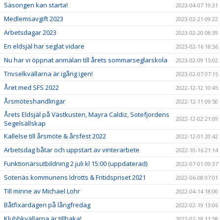
Säsongen kan starta!
2023-04-07 19:31
Medlemsavgift 2023
2023-02-21 09:22
Arbetsdagar 2023
2023-02-20 08:39
En eldsjäl har seglat vidare
2023-02-16 18:56
Nu har vi öppnat anmälan till årets sommarseglarskola
2023-02-09 15:02
Trivselkvällarna är igång igen!
2023-02-07 07:15
Året med SFS 2022
2022-12-12 10:45
Årsmöteshandlingar
2022-12-11 09:50
Årets Eldsjäl på Västkusten, Mayra Caldiz, Sotefjordens
2022-12-02 21:09
Segelsällskap
Kallelse till årsmöte & årsfest 2022
2022-12-01 20:42
Arbetsdag båtar och uppstart av vinterarbete
2022-10-16 21:14
Funktionärsutbildning 2 juli kl 15:00 (uppdaterad)
2022-07-01 09:37
Sotenäs kommunens Idrotts & Fritidspriset 2021
2022-06-08 07:01
Till minne av Michael Lohr
2022-04-14 18:00
Båtfixardagen på långfredag
2022-02-19 13:06
Klubbkvällarna är tillbaka!
2022-02-18 11:58