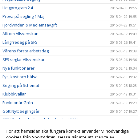
Helgprogram 2.4
2015-04-30 19:55
Prova på segling 1 Maj
2015-04-29 19:53
Fjordvinden & Medlemsavgift
2015-04-28 19:51
Allt om Allsvenskan
2015-04-17 19:49
Långfredag på SFS
2015-03-26 19:41
Vårens första arbetsdag
2015-03-18 19:39
SFS seglar Allsvenskan
2015-03-06 19:36
Nya funktionärer
2015-02-12 19:34
Fys, kost och hälsa
2015-02-10 19:32
Segling på Schemat
2015-01-25 18:28
Klubbkvällar
2015-01-19 19:31
Funktionär Grön
2015-01-19 19:29
Gott Nytt Seglingsår
2015-01-07 19:27
SFS tilldelas Idrotts- och fritidspriset 2014
2014-12-19 19:24
Hedersmedlem Conny Stensson
2014-12-02 19:15
För att hemsidan ska fungera korrekt använder vi nödvändiga
Kallelse till Årsmöte
cookies från SportAdmin. Dessa går inte att stänga av.
2014-11-11 19:13