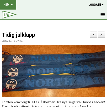
HEM
LOGGA IN
HEM
Tidig julklapp
NYHETER
<
>
2016-12-14 22:04
OM KLUBBEN
MEDLEMSKAP
HISTORIA
STYRELSE
KALENDER
BILDGALLERI
Tomten kom tidigt till Lilla Gåsholmen. Tre nya segelställ fanns i säcken!
DOKUMENT
Premiär på vattnet blir Annandagsracet om knappa två veckor.