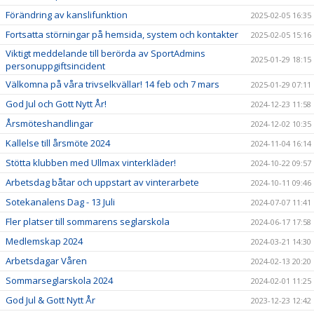
Förändring av kanslifunktion
2025-02-05 16:35
Fortsatta störningar på hemsida, system och kontakter
2025-02-05 15:16
Viktigt meddelande till berörda av SportAdmins
2025-01-29 18:15
personuppgiftsincident
Välkomna på våra trivselkvällar! 14 feb och 7 mars
2025-01-29 07:11
God Jul och Gott Nytt År!
2024-12-23 11:58
Årsmöteshandlingar
2024-12-02 10:35
Kallelse till årsmöte 2024
2024-11-04 16:14
Stötta klubben med Ullmax vinterkläder!
2024-10-22 09:57
Arbetsdag båtar och uppstart av vinterarbete
2024-10-11 09:46
Sotekanalens Dag - 13 Juli
2024-07-07 11:41
Fler platser till sommarens seglarskola
2024-06-17 17:58
Medlemskap 2024
2024-03-21 14:30
Arbetsdagar Våren
2024-02-13 20:20
Sommarseglarskola 2024
2024-02-01 11:25
God Jul & Gott Nytt År
2023-12-23 12:42