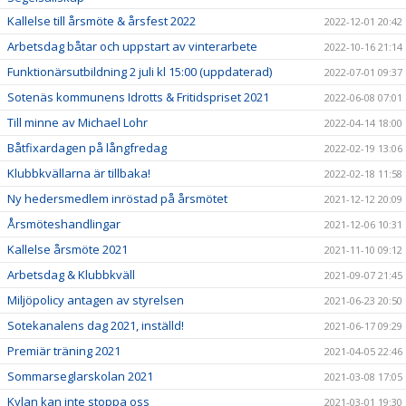
Kallelse till årsmöte & årsfest 2022
2022-12-01 20:42
Arbetsdag båtar och uppstart av vinterarbete
2022-10-16 21:14
Funktionärsutbildning 2 juli kl 15:00 (uppdaterad)
2022-07-01 09:37
Sotenäs kommunens Idrotts & Fritidspriset 2021
2022-06-08 07:01
Till minne av Michael Lohr
2022-04-14 18:00
Båtfixardagen på långfredag
2022-02-19 13:06
Klubbkvällarna är tillbaka!
2022-02-18 11:58
Ny hedersmedlem inröstad på årsmötet
2021-12-12 20:09
Årsmöteshandlingar
2021-12-06 10:31
Kallelse årsmöte 2021
2021-11-10 09:12
Arbetsdag & Klubbkväll
2021-09-07 21:45
Miljöpolicy antagen av styrelsen
2021-06-23 20:50
Sotekanalens dag 2021, inställd!
2021-06-17 09:29
Premiär träning 2021
2021-04-05 22:46
Sommarseglarskolan 2021
2021-03-08 17:05
Kylan kan inte stoppa oss
2021-03-01 19:30