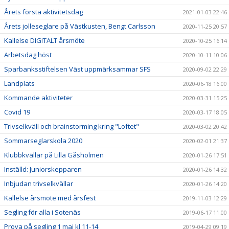
Årets första aktivitetsdag
2021-01-03 22:46
Årets jolleseglare på Västkusten, Bengt Carlsson
2020-11-25 20:57
Kallelse DIGITALT årsmöte
2020-10-25 16:14
Arbetsdag höst
2020-10-11 10:06
Sparbanksstiftelsen Väst uppmärksammar SFS
2020-09-02 22:29
Landplats
2020-06-18 16:00
Kommande aktiviteter
2020-03-31 15:25
Covid 19
2020-03-17 18:05
Trivselkväll och brainstorming kring "Loftet"
2020-03-02 20:42
Sommarseglarskola 2020
2020-02-01 21:37
Klubbkvällar på Lilla Gåsholmen
2020-01-26 17:51
Inställd: Juniorskepparen
2020-01-26 14:32
Inbjudan trivselkvällar
2020-01-26 14:20
Kallelse årsmöte med årsfest
2019-11-03 12:29
Segling för alla i Sotenäs
2019-06-17 11:00
Prova på segling 1 maj kl 11-14
2019-04-29 09:19