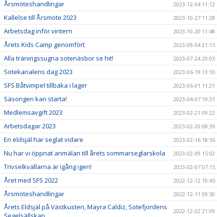
Årsmöteshandlingar
2023-12-04 11:12
Kallelse till Årsmöte 2023
2023-10-27 11:28
Arbetsdag inför vintern
2023-10-20 11:48
Årets Kids Camp genomfört
2023-09-04 21:15
Alla träningssugna sotenäsbor se hit!
2023-07-24 20:03
Sotekanalens dag 2023
2023-06-19 13:10
SFS Båtvimpel tillbaka i lager
2023-06-01 11:21
Säsongen kan starta!
2023-04-07 19:31
Medlemsavgift 2023
2023-02-21 09:22
Arbetsdagar 2023
2023-02-20 08:39
En eldsjäl har seglat vidare
2023-02-16 18:56
Nu har vi öppnat anmälan till årets sommarseglarskola
2023-02-09 15:02
Trivselkvällarna är igång igen!
2023-02-07 07:15
Året med SFS 2022
2022-12-12 10:45
Årsmöteshandlingar
2022-12-11 09:50
Årets Eldsjäl på Västkusten, Mayra Caldiz, Sotefjordens
2022-12-02 21:09
Segelsällskap