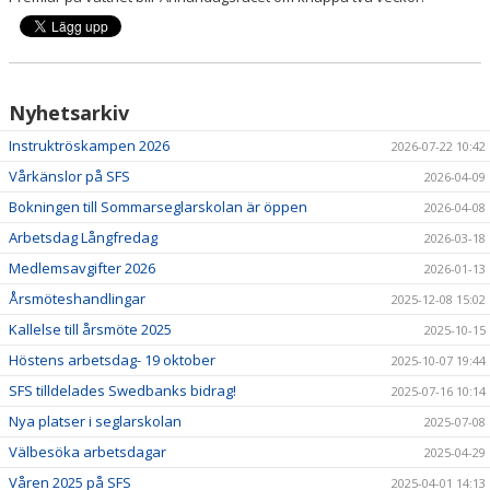
FJORDVINDEN
UTMÄRKELSER
Nyhetsarkiv
KLUBBHUS
Instruktröskampen 2026
2026-07-22 10:42
Vårkänslor på SFS
2026-04-09
SPONSORER
Bokningen till Sommarseglarskolan är öppen
2026-04-08
Arbetsdag Långfredag
2026-03-18
Medlemsavgifter 2026
2026-01-13
Årsmöteshandlingar
2025-12-08 15:02
Kallelse till årsmöte 2025
2025-10-15
Höstens arbetsdag- 19 oktober
2025-10-07 19:44
SFS tilldelades Swedbanks bidrag!
2025-07-16 10:14
Nya platser i seglarskolan
2025-07-08
Välbesöka arbetsdagar
2025-04-29
Våren 2025 på SFS
2025-04-01 14:13