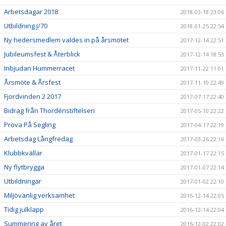
Arbetsdagar 2018
2018-03-18 23:06
Utbildning J/70
2018-01-25 22:54
Ny hedersmedlem valdes in på årsmötet
2017-12-14 22:51
Jubileumsfest & Återblick
2017-12-14 18:53
Inbjudan Hummerracet
2017-11-22 11:01
Årsmöte & Årsfest
2017-11-10 22:49
Fjordvinden 2 2017
2017-07-17 22:40
Bidrag från Thordénstiftelsen
2017-05-10 22:22
Prova På Segling
2017-04-17 22:19
Arbetsdag Långfredag
2017-03-26 22:16
Klubbkvällar
2017-01-17 22:15
Ny flytbrygga
2017-01-07 22:14
Utbildningar
2017-01-02 22:10
Miljövänlig verksamhet
2016-12-14 22:05
Tidig julklapp
2016-12-14 22:04
Summering av året
2016-12-02 22:02