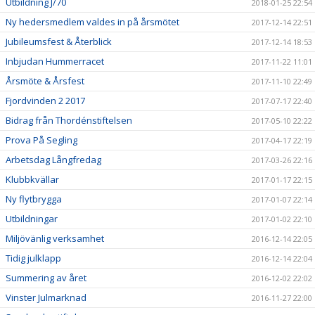
Utbildning J/70
2018-01-25 22:54
Ny hedersmedlem valdes in på årsmötet
2017-12-14 22:51
Jubileumsfest & Återblick
2017-12-14 18:53
Inbjudan Hummerracet
2017-11-22 11:01
Årsmöte & Årsfest
2017-11-10 22:49
Fjordvinden 2 2017
2017-07-17 22:40
Bidrag från Thordénstiftelsen
2017-05-10 22:22
Prova På Segling
2017-04-17 22:19
Arbetsdag Långfredag
2017-03-26 22:16
Klubbkvällar
2017-01-17 22:15
Ny flytbrygga
2017-01-07 22:14
Utbildningar
2017-01-02 22:10
Miljövänlig verksamhet
2016-12-14 22:05
Tidig julklapp
2016-12-14 22:04
Summering av året
2016-12-02 22:02
Vinster Julmarknad
2016-11-27 22:00