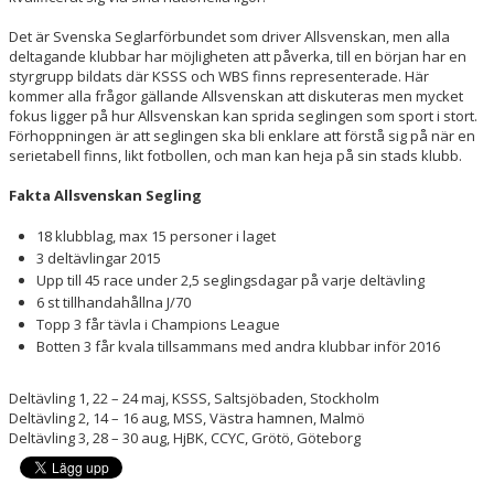
Det är Svenska Seglarförbundet som driver Allsvenskan, men alla
deltagande klubbar har möjligheten att påverka, till en början har en
styrgrupp bildats där KSSS och WBS finns representerade. Här
kommer alla frågor gällande Allsvenskan att diskuteras men mycket
fokus ligger på hur Allsvenskan kan sprida seglingen som sport i stort.
Förhoppningen är att seglingen ska bli enklare att förstå sig på när en
serietabell finns, likt fotbollen, och man kan heja på sin stads klubb.
Fakta Allsvenskan Segling
18 klubblag, max 15 personer i laget
3 deltävlingar 2015
Upp till 45 race under 2,5 seglingsdagar på varje deltävling
6 st tillhandahållna J/70
Topp 3 får tävla i Champions League
Botten 3 får kvala tillsammans med andra klubbar inför 2016
Deltävling 1, 22 – 24 maj, KSSS, Saltsjöbaden, Stockholm
Deltävling 2, 14 – 16 aug, MSS, Västra hamnen, Malmö
Deltävling 3, 28 – 30 aug, HjBK, CCYC, Grötö, Göteborg