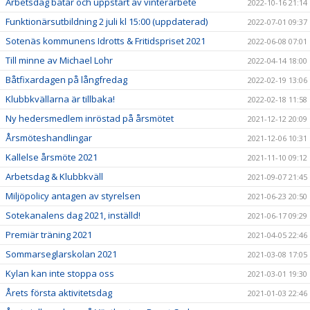
Arbetsdag båtar och uppstart av vinterarbete
2022-10-16 21:14
Funktionärsutbildning 2 juli kl 15:00 (uppdaterad)
2022-07-01 09:37
Sotenäs kommunens Idrotts & Fritidspriset 2021
2022-06-08 07:01
Till minne av Michael Lohr
2022-04-14 18:00
Båtfixardagen på långfredag
2022-02-19 13:06
Klubbkvällarna är tillbaka!
2022-02-18 11:58
Ny hedersmedlem inröstad på årsmötet
2021-12-12 20:09
Årsmöteshandlingar
2021-12-06 10:31
Kallelse årsmöte 2021
2021-11-10 09:12
Arbetsdag & Klubbkväll
2021-09-07 21:45
Miljöpolicy antagen av styrelsen
2021-06-23 20:50
Sotekanalens dag 2021, inställd!
2021-06-17 09:29
Premiär träning 2021
2021-04-05 22:46
Sommarseglarskolan 2021
2021-03-08 17:05
Kylan kan inte stoppa oss
2021-03-01 19:30
Årets första aktivitetsdag
2021-01-03 22:46