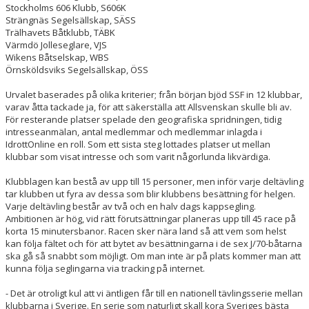
Stockholms 606 Klubb, S606K
Strängnäs Segelsällskap, SÄSS
Trälhavets Båtklubb, TÄBK
Värmdö Jolleseglare, VJS
Wikens Båtselskap, WBS
Örnsköldsviks Segelsällskap, ÖSS
Urvalet baserades på olika kriterier; från början bjöd SSF in 12 klubbar,
varav åtta tackade ja, för att säkerställa att Allsvenskan skulle bli av.
För resterande platser spelade den geografiska spridningen, tidig
intresseanmälan, antal medlemmar och medlemmar inlagda i
IdrottOnline en roll. Som ett sista steg lottades platser ut mellan
klubbar som visat intresse och som varit någorlunda likvärdiga.
Klubblagen kan bestå av upp till 15 personer, men inför varje deltävling
tar klubben ut fyra av dessa som blir klubbens besättning för helgen.
Varje deltävling består av två och en halv dags kappsegling.
Ambitionen är hög, vid rätt förutsättningar planeras upp till 45 race på
korta 15 minutersbanor. Racen sker nära land så att vem som helst
kan följa fältet och för att bytet av besättningarna i de sex J/70-båtarna
ska gå så snabbt som möjligt. Om man inte är på plats kommer man att
kunna följa seglingarna via tracking på internet.
- Det är otroligt kul att vi äntligen får till en nationell tävlingsserie mellan
klubbarna i Sverige. En serie som naturligt skall kora Sveriges bästa