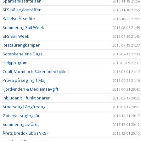
Sparbanksstiftelsen
2016-11-18 21:56
SFS på seglarträffen
2016-11-18 21:55
Kallelse Årsmöte
2016-10-22 21:53
Summering Sail Week
2016-08-06 21:45
SFS Sail Week
2016-07-19 21:42
Restaurangkampen
2016-07-19 21:37
Sotenkanalens Dags
2016-07-12 21:35
Helgprogram
2016-06-09 21:31
Coolt, Varmt och Säkert med hjälm!
2016-05-01 21:17
Prova på segling 1 Maj
2016-04-26 21:16
Fjordvinden & Medlemsavgift
2016-04-21 20:42
Inbjudan till funktionärer
2016-03-17 20:22
Arbetsdag Långfredag
2016-03-17 20:21
Gott nytt seglingsår
2015-12-31 20:17
Summering av året
2015-12-01 20:12
Årets breddklubb i VKSF
2015-12-01 20:10