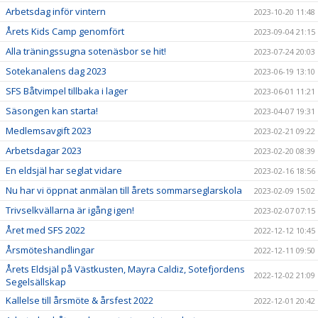
Arbetsdag inför vintern
2023-10-20 11:48
Årets Kids Camp genomfört
2023-09-04 21:15
Alla träningssugna sotenäsbor se hit!
2023-07-24 20:03
Sotekanalens dag 2023
2023-06-19 13:10
SFS Båtvimpel tillbaka i lager
2023-06-01 11:21
Säsongen kan starta!
2023-04-07 19:31
Medlemsavgift 2023
2023-02-21 09:22
Arbetsdagar 2023
2023-02-20 08:39
En eldsjäl har seglat vidare
2023-02-16 18:56
Nu har vi öppnat anmälan till årets sommarseglarskola
2023-02-09 15:02
Trivselkvällarna är igång igen!
2023-02-07 07:15
Året med SFS 2022
2022-12-12 10:45
Årsmöteshandlingar
2022-12-11 09:50
Årets Eldsjäl på Västkusten, Mayra Caldiz, Sotefjordens
2022-12-02 21:09
Segelsällskap
Kallelse till årsmöte & årsfest 2022
2022-12-01 20:42