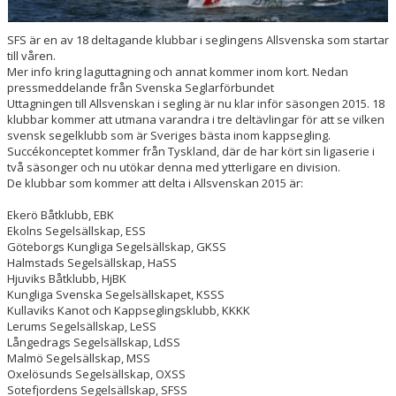
FJORDVINDEN
SFS är en av 18 deltagande klubbar i seglingens Allsvenska som startar
till våren.
Mer info kring laguttagning och annat kommer inom kort. Nedan
UTMÄRKELSER
pressmeddelande från Svenska Seglarförbundet
Uttagningen till Allsvenskan i segling är nu klar inför säsongen 2015. 18
KLUBBHUS
klubbar kommer att utmana varandra i tre deltävlingar för att se vilken
svensk segelklubb som är Sveriges bästa inom kappsegling.
SPONSORER
Succékonceptet kommer från Tyskland, där de har kört sin ligaserie i
två säsonger och nu utökar denna med ytterligare en division.
De klubbar som kommer att delta i Allsvenskan 2015 är:
Ekerö Båtklubb, EBK
Ekolns Segelsällskap, ESS
Göteborgs Kungliga Segelsällskap, GKSS
Halmstads Segelsällskap, HaSS
Hjuviks Båtklubb, HjBK
Kungliga Svenska Segelsällskapet, KSSS
Kullaviks Kanot och Kappseglingsklubb, KKKK
Lerums Segelsällskap, LeSS
Långedrags Segelsällskap, LdSS
Malmö Segelsällskap, MSS
Oxelösunds Segelsällskap, OXSS
Sotefjordens Segelsällskap, SFSS