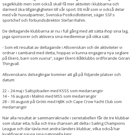
segelklubb men som också skall få mer aktivitet i klubbarna och
därmed öka tillgängligheten till vår sport. Ett mål som vi också delar
med vår huvudpartner, Svenska Postkodlotteriet, säger SSF:s
sportchef och förbundsdirektör Stefan Rahm.
De deltagande klubbarna är nu i full gång med att sätta ihop sina lag,
jaga sponsorer och aktivera sina medlemmar på olika sätt.
- Som ett resultat av deltagande i Allsvenskan och de aktiviteter vi
ordnar i samband med detta, hoppas vi kunna engagera nya seglare
på Ekerö, barn som vuxna”, säger Ekerö Båtklubbs ordförande Göran
Thingvall.
Allsvenskans delseglingar kommer att gå på följande platser och
datum:
22 – 24 maj i Saltsjöbaden med KSSS som medarrangör
14 – 16 augusti i Malmö med MSS som medarrangör
28 – 30 augusti på Grötö med HjBK och Cape Crow Yacht Club som
medarrangör
När alla resultat är sammanräknade i serietabellen får de tre klubbar
som slutar etta, tvåa och trea chansen att delta i Sailing Champions
League och där tävla mot andra länders klubbar, vilka också har
kvalificerat sig via sina nationella ligor.