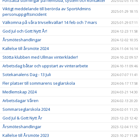
Fortsatta störningar på hemsida, system och kontakter
2025-02-05 15:16
Viktigt meddelande till berörda av SportAdmins
2025-01-29 18:15
personuppgiftsincident
Välkomna på våra trivselkvällar! 14 feb och 7 mars
2025-01-29 07:11
God Jul och Gott Nytt År!
2024-12-23 11:58
Årsmöteshandlingar
2024-12-02 10:35
Kallelse till årsmöte 2024
2024-11-04 16:14
Stötta klubben med Ullmax vinterkläder!
2024-10-22 09:57
Arbetsdag båtar och uppstart av vinterarbete
2024-10-11 09:46
Sotekanalens Dag - 13 Juli
2024-07-07 11:41
Fler platser till sommarens seglarskola
2024-06-17 17:58
Medlemskap 2024
2024-03-21 14:30
Arbetsdagar Våren
2024-02-13 20:20
Sommarseglarskola 2024
2024-02-01 11:25
God Jul & Gott Nytt År
2023-12-23 12:42
Årsmöteshandlingar
2023-12-04 11:12
Kallelse till Årsmöte 2023
2023-10-27 11:28