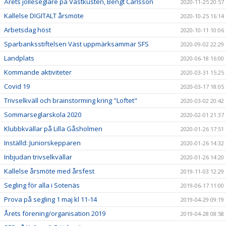
Årets jolleseglare på Västkusten, Bengt Carlsson
2020-11-25 20:57
Kallelse DIGITALT årsmöte
2020-10-25 16:14
Arbetsdag höst
2020-10-11 10:06
Sparbanksstiftelsen Väst uppmärksammar SFS
2020-09-02 22:29
Landplats
2020-06-18 16:00
Kommande aktiviteter
2020-03-31 15:25
Covid 19
2020-03-17 18:05
Trivselkväll och brainstorming kring "Loftet"
2020-03-02 20:42
Sommarseglarskola 2020
2020-02-01 21:37
Klubbkvällar på Lilla Gåsholmen
2020-01-26 17:51
Inställd: Juniorskepparen
2020-01-26 14:32
Inbjudan trivselkvällar
2020-01-26 14:20
Kallelse årsmöte med årsfest
2019-11-03 12:29
Segling för alla i Sotenäs
2019-06-17 11:00
Prova på segling 1 maj kl 11-14
2019-04-29 09:19
Årets förening/organisation 2019
2019-04-28 08:58