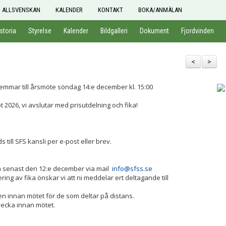
ALLSVENSKAN
KALENDER
KONTAKT
BOKA/ANMÄLAN
storia
Styrelse
Kalender
Bildgalleri
Dokument
Fjordvinden
<
>
lemmar till årsmöte söndag 14:e december kl. 15:00
2026, vi avslutar med prisutdelning och fika!
till SFS kansli per e-post eller brev.
an senast den 12:e december via mail
info@sfss.se
ng av fika önskar vi att ni meddelar ert deltagande till
gen innan mötet för de som deltar på distans.
vecka innan mötet.