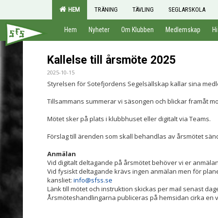
HEM
TRÄNING
TÄVLING
SEGLARSKOLA
Hem
Nyheter
Om Klubben
Medlemskap
Hi
Kallelse till årsmöte 2025
2025-10-15
Styrelsen för Sotefjordens Segelsällskap kallar sina med
Tillsammans summerar vi säsongen och blickar framåt mot 
Mötet sker på plats i klubbhuset eller digitalt via Teams.
Förslag till ärenden som skall behandlas av årsmötet sänds 
Anmälan
Vid digitalt deltagande på årsmötet behöver vi er anmäl
Vid fysiskt deltagande krävs ingen anmälan men för planeri
kansliet:
info@sfss.se
Länk till mötet och instruktion skickas per mail senast da
Årsmöteshandlingarna publiceras på hemsidan cirka en 