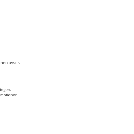
ionen avser.
ningen.
 motioner.