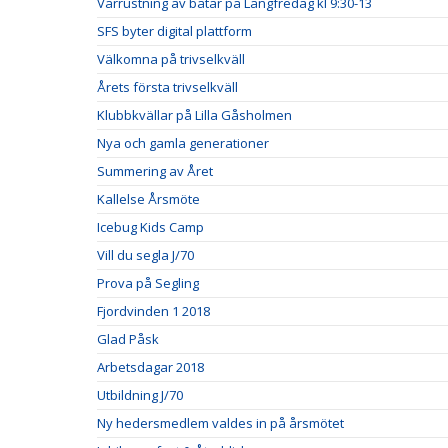
Vårrustning av båtar på Långfredag kl 9:30-13
SFS byter digital plattform
Välkomna på trivselkväll
Årets första trivselkväll
Klubbkvällar på Lilla Gåsholmen
Nya och gamla generationer
Summering av Året
Kallelse Årsmöte
Icebug Kids Camp
Vill du segla J/70
Prova på Segling
Fjordvinden 1 2018
Glad Påsk
Arbetsdagar 2018
Utbildning J/70
Ny hedersmedlem valdes in på årsmötet