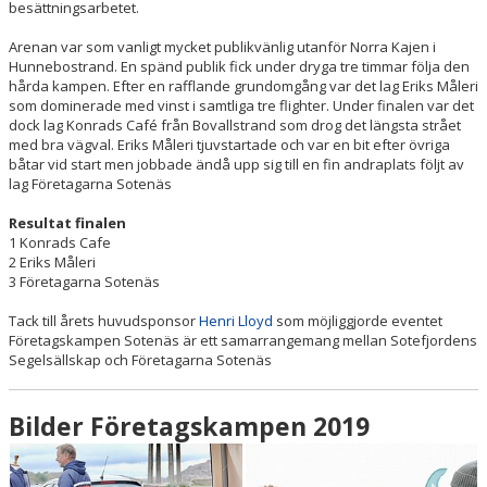
besättningsarbetet.
Arenan var som vanligt mycket publikvänlig utanför Norra Kajen i
Hunnebostrand. En spänd publik fick under dryga tre timmar följa den
hårda kampen. Efter en rafflande grundomgång var det lag Eriks Måleri
som dominerade med vinst i samtliga tre flighter. Under finalen var det
dock lag Konrads Café från Bovallstrand som drog det längsta strået
med bra vägval. Eriks Måleri tjuvstartade och var en bit efter övriga
båtar vid start men jobbade ändå upp sig till en fin andraplats följt av
lag Företagarna Sotenäs
Resultat finalen
1 Konrads Cafe
2 Eriks Måleri
3 Företagarna Sotenäs
Tack till årets huvudsponsor
Henri Lloyd
som möjliggjorde eventet
Företagskampen Sotenäs är ett samarrangemang mellan Sotefjordens
Segelsällskap och Företagarna Sotenäs
Bilder Företagskampen 2019