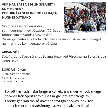
VEM HAR BÄSTA SEGLINGSLAGET I
KOMMUNEN?
PUBLIKNÄRA SEGLING
NORRA KAJEN
HUNNEBOSTRAND
Nio företag möter varandra i
sprintseglingar med båt­typen J/70 likt det
format som används i Allsvenskan
Racen genomförs på korta och intensiva banor i direkt anslutning till
hamnen med kommentatorer på plats
ARRANGÖR
Sotefjordens Segelsällskap i samarbete med Företagarna Sotenäs och
Henri Lloyd
LÖRDAG
10 Aug
12:00 Skepparmöte
12:30 Första start
15:40 Finalsegling
16:00 Prisutdelning
För att hemsidan ska fungera korrekt använder vi nödvändiga
SÖNDAG
11 Aug
cookies från SportAdmin. Dessa går inte att stänga av.
11:00 Allsvensk träning med Team-SFS
Föreningen kan också använda frivilliga cookies, t.ex. för
statistik eller marknadsföring. Du väljer själv om du vill