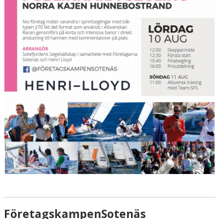
FöretagskampenSotenäs