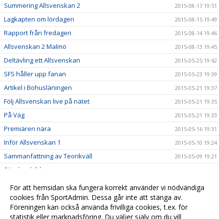
Summering Allsvenskan 2
2015-08-17 19:51
Lagkapten om lördagen
2015-08-15 19:49
Rapport från fredagen
2015-08-14 19:46
Allsvenskan 2 Malmö
2015-08-13 19:45
Deltävling ett Allsvenskan
2015-05-25 19:42
SFS håller upp fanan
2015-05-23 19:39
Artikel i Bohusläningen
2015-05-21 19:37
Följ Allsvenskan live på nätet
2015-05-21 19:35
På Väg
2015-05-21 19:33
Premiären nära
2015-05-16 19:31
Inför Allsvenskan 1
2015-05-10 19:24
Sammanfattning av Teorikväll
2015-05-09 19:21
Söndagsbilder
2015-04-28 19:16
Allsvensk Träningshelg
2015-04-20 19:06
För att hemsidan ska fungera korrekt använder vi nödvändiga
Inbjudan till teorikväll
cookies från SportAdmin. Dessa går inte att stänga av.
2015-04-17 19:04
Föreningen kan också använda frivilliga cookies, t.ex. för
J/70 on road
2015-04-15 18:59
statistik eller marknadsföring. Du väljer själv om du vill