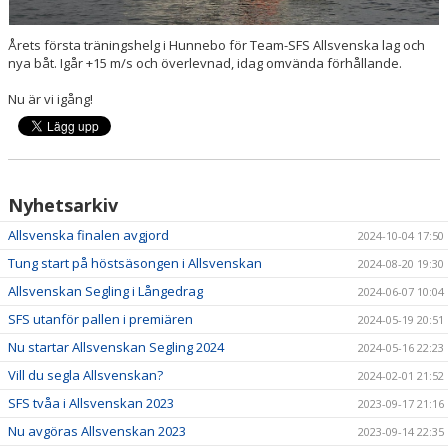
FÖRETAGSKAMPEN
Årets första träningshelg i Hunnebo för Team-SFS Allsvenska lag och
nya båt. Igår +15 m/s och överlevnad, idag omvända förhållande.
Nu är vi igång!
Nyhetsarkiv
Allsvenska finalen avgjord
2024-10-04 17:50
Tung start på höstsäsongen i Allsvenskan
2024-08-20 19:30
Allsvenskan Segling i Långedrag
2024-06-07 10:04
SFS utanför pallen i premiären
2024-05-19 20:51
Nu startar Allsvenskan Segling 2024
2024-05-16 22:23
Vill du segla Allsvenskan?
2024-02-01 21:52
SFS tvåa i Allsvenskan 2023
2023-09-17 21:16
Nu avgöras Allsvenskan 2023
2023-09-14 22:35