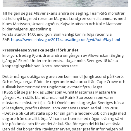
FÖRETAGSKAMPEN
Till helgen seglas Allsvenskans andra delsegling. Team-SFS mönstrar
ett helt nytt lag med rorsman Magnus Lundgren som tillsammans med
Klaes Mattsson, Urban Lagnéus, Kajsa Mattsson och Kalle Mattsson
bildar helgens uppställning.
Första start kl 14:00 imorgon. Som vanligt kan ni följa racen via
SAP:
https://swedishleague2017.sapsailing.com/gwt/AutoPlay.html
Pressrelease Svenska seglarförbundet
Imorgon, fredag 9 juni, drar andra omgången av Allsvenskan Segling
igång på Ekerö. Under tre intensiva dagar möts Sveriges 18 bästa
kappseglingsklubbar i korta landnära race.
Det är många duktiga seglare som kommer till Jungfrusund på Ekerö.
Och många unga. Både de regerande mästarna från Cape Crowe och
Kullavik kommer med tre ungdomar, av totalt fyra, i laget.
I KSSS båt seglar Niklas Edler som vunnit Mästarnas Mästare tre
gånger. Han ställs bland annat mot Patrik Sturesson som vann
mästarnas mästare i fjol. Och i Oxelösunds lag seglar Sveriges bästa
jolleseglare, Josefin Olsson, som var sexa i Laser Radial i Rio 2016.
- Det ska bli kul att ställa upp för sin gamla moderklubb och segla med
seglare från där allt börja. Vi har inte hunnit med någon träning så vi
kör på känsla och för att det är kul. Ska för egen del bli kul att tävla
igen då det börjar dra i tävlingsnerven, säger Josefin inför helgen på