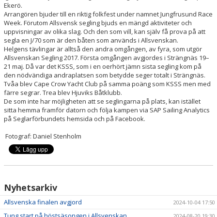
Ekerö.
Arrangören bjuder till en riktig folkfest under namnet Jungfrusund Race
Week. Förutom Allsvensk segling bjuds en mängd aktiviteter och
uppvisningar av olika slag. Och den som vill, kan själv få prova på att
segla en J/70 som är den båten som används i Allsvenskan.
Helgens tävlingar är alltså den andra omgången, av fyra, som utgör
Allsvenskan Segling 2017. Första omgången avgjordes i Strängnäs 19–
21 maj. Då var det KSSS, som i en oerhört jämn sista segling kom på
den nödvändiga andraplatsen som betydde seger totalt i Strängnäs.
Tvåa blev Cape Crow Yacht Club på samma poäng som KSSS men med
färre segrar. Trea blev Hjuviks Båtklubb.
De som inte har möjligheten att se seglingarna på plats, kan istället
sitta hemma framför datorn och följa kampen via SAP Sailing Analytics
på Seglarförbundets hemsida och på Facebook.
Fotograf: Daniel Stenholm
Nyhetsarkiv
Allsvenska finalen avgjord
2024-10-04 17:50
Tung start på höstsäsongen i Allsvenskan
2024-08-20 19:30