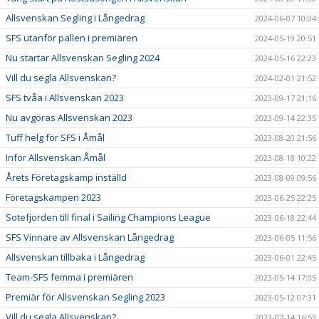
Allsvenskan Segling i Långedrag
2024-06-07 10:04
SFS utanför pallen i premiären
2024-05-19 20:51
Nu startar Allsvenskan Segling 2024
2024-05-16 22:23
Vill du segla Allsvenskan?
2024-02-01 21:52
SFS tvåa i Allsvenskan 2023
2023-09-17 21:16
Nu avgöras Allsvenskan 2023
2023-09-14 22:35
Tuff helg för SFS i Åmål
2023-08-20 21:56
Inför Allsvenskan Åmål
2023-08-18 10:22
Årets Företagskamp inställd
2023-08-09 09:56
Företagskampen 2023
2023-06-25 22:25
Sotefjorden till final i Sailing Champions League
2023-06-18 22:44
SFS Vinnare av Allsvenskan Långedrag
2023-06-05 11:56
Allsvenskan tillbaka i Långedrag
2023-06-01 22:45
Team-SFS femma i premiären
2023-05-14 17:05
Premiär för Allsvenskan Segling 2023
2023-05-12 07:31
Vill du segla Allsvenskan?
2023-02-14 16:53