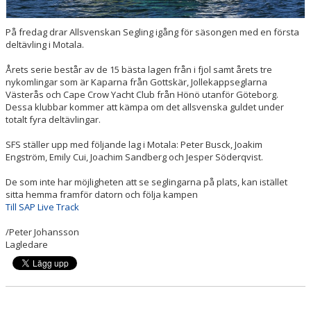
FÖRETAGSKAMPEN
På fredag drar Allsvenskan Segling igång för säsongen med en första
deltävling i Motala.
Årets serie består av de 15 bästa lagen från i fjol samt årets tre
nykomlingar som är Kaparna från Gottskär, Jollekappseglarna
Västerås och Cape Crow Yacht Club från Hönö utanför Göteborg.
Dessa klubbar kommer att kämpa om det allsvenska guldet under
totalt fyra deltävlingar.
SFS ställer upp med följande lag i Motala: Peter Busck, Joakim
Engström, Emily Cui, Joachim Sandberg och Jesper Söderqvist.
De som inte har möjligheten att se seglingarna på plats, kan istället
sitta hemma framför datorn och följa kampen
Till SAP Live Track
/Peter Johansson
Lagledare