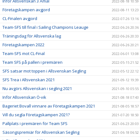
Inför Allsvenskan 3 Åmål
2022-08-18 10:59
Företagskampen avgjord
2022-08-11 13:23
CL-Finalen avgjord
2022-07-26 13:16
Team-SFS till final i Sailing Champions Leauge
2022-06-26 20:36
Träningsdag för Allsvenska lag
2022-06-26 20:33
Företagskampen 2022
2022-06-26 20:21
Team-SFS mot CL-Final
2022-06-01 13:08
Team SFS på pallen i premiären
2022-05-15 21:52
SFS satsar mot toppen i Allsvenskan Segling
2022-05-12 22:12
SFS Trea i Allsvenskan 2021
2021-09-12 19:39
Nu avgörs Allsvenskan i segling 2021
2021-09-10 05:55
Inför Allsvenskan Ö-vik
2021-08-18 07:43
Bageriet Bovall vinnare av Företagskampen 2021
2021-08-05 18:57
Vill du segla Företagskampen 2021?
2021-07-20 18:50
Pallplats i premiären för Team SFS
2021-06-23 20:03
Säsongspremiär för Allsvenskan Segling
2021-06-18 06:52