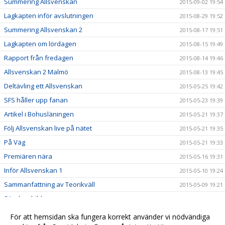
Summering Allsvenskan
2015-09-02 19:54
Lagkapten inför avslutningen
2015-08-29 19:52
Summering Allsvenskan 2
2015-08-17 19:51
Lagkapten om lördagen
2015-08-15 19:49
Rapport från fredagen
2015-08-14 19:46
Allsvenskan 2 Malmö
2015-08-13 19:45
Deltävling ett Allsvenskan
2015-05-25 19:42
SFS håller upp fanan
2015-05-23 19:39
Artikel i Bohusläningen
2015-05-21 19:37
Följ Allsvenskan live på nätet
2015-05-21 19:35
På Väg
2015-05-21 19:33
Premiären nära
2015-05-16 19:31
Inför Allsvenskan 1
2015-05-10 19:24
Sammanfattning av Teorikväll
2015-05-09 19:21
Söndagsbilder
2015-04-28 19:16
Allsvensk Träningshelg
2015-04-20 19:06
För att hemsidan ska fungera korrekt använder vi nödvändiga