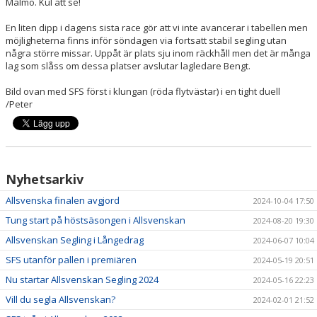
Malmö. Kul att se!
En liten dipp i dagens sista race gör att vi inte avancerar i tabellen men
FÖRETAGSKAMPEN
möjligheterna finns inför söndagen via fortsatt stabil segling utan
några större missar. Uppåt är plats sju inom räckhåll men det är många
lag som slåss om dessa platser avslutar lagledare Bengt.
Bild ovan med SFS först i klungan (röda flytvästar) i en tight duell
/Peter
Nyhetsarkiv
Allsvenska finalen avgjord
2024-10-04 17:50
Tung start på höstsäsongen i Allsvenskan
2024-08-20 19:30
Allsvenskan Segling i Långedrag
2024-06-07 10:04
SFS utanför pallen i premiären
2024-05-19 20:51
Nu startar Allsvenskan Segling 2024
2024-05-16 22:23
Vill du segla Allsvenskan?
2024-02-01 21:52