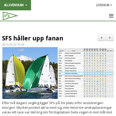
ALLSVENSKAN
LOGGA IN
HEM
SFS håller upp fanan
NYHETER
<
>
2015-05-23 19:39
TEAM-SFS
FAKTA ALLSVENSKAN
PARTNERS
J/70
BILDER
Efter två dagars segling ligger SFS på 9:e plats inför avslutningen
MEDIA
imorgon. Mycket positivt att ta med sig, inte minst tre andraplaceringar
varav ett race var det krig om förstaplatsen hela vägen in mot mål mot
SAIL-WEEK