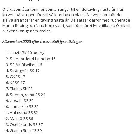
Ö-vik, som återkommer som arrangör till en deltävling nästa år, har
kniven på strupen. De vill så klart ha en plats i Allsvenskan när de
själva arrangerar en tävling nästa år. De satsar därför med rutinerade
Martin Rubing och Nina Korpisaari, som förra året lyfte tillbaka Ö-vik till
Allsvenskan genom kvalet.
Allsvenskan 2023 efter tre av totalt fyra tävlingar
Hjuvik BK 10 poäng
Sotefjorden/Hunnebo 16
SS Åmålsviken 16
Strängnäs SS 17
GKSS 17
KSSS 17
Ekolns SK 23
Stenungsund SS 24
Upsala SS 30
Ljungskile SS 32
Halmstad SS 32
Malmö SS 36
Oxelösunds SS 37
Gamla Stan YS 39