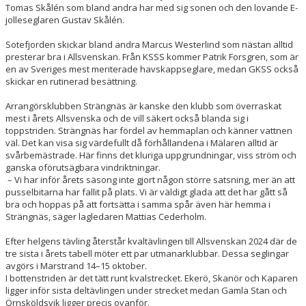
Tomas Skålén som bland andra har med sig sonen och den lovande E-
jolleseglaren Gustav Skålén.
Sotefjorden skickar bland andra Marcus Westerlind som nästan alltid
presterar bra i Allsvenskan. Från KSSS kommer Patrik Forsgren, som är
en av Sveriges mest meriterade havskappseglare, medan GKSS också
skickar en rutinerad besättning.
Arrangörsklubben Strängnäs är kanske den klubb som överraskat
mest i årets Allsvenska och de vill säkert också blanda sig i
toppstriden. Strängnäs har fördel av hemmaplan och känner vattnen
väl. Det kan visa sig värdefullt då förhållandena i Mälaren alltid är
svårbemästrade. Här finns det kluriga uppgrundningar, viss ström och
ganska oförutsägbara vindriktningar.
­ – Vi har inför årets säsong inte gjort någon större satsning, mer än att
pusselbitarna har fallit på plats. Vi är väldigt glada att det har gått så
bra och hoppas på att fortsätta i samma spår även här hemma i
Strängnäs, säger lagledaren Mattias Cederholm.
Efter helgens tävling återstår kvaltävlingen till Allsvenskan 2024 där de
tre sista i årets tabell möter ett par utmanarklubbar. Dessa seglingar
avgörs i Marstrand 14–15 oktober.
I bottenstriden är det tätt runt kvalstrecket. Ekerö, Skanör och Kaparen
ligger inför sista deltävlingen under strecket medan Gamla Stan och
Örnsköldsvik ligger precis ovanför.