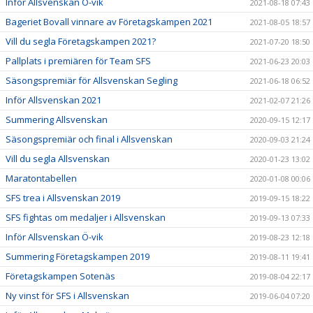
Inför Allsvenskan Ö-vik
2021-08-18 07:43
Bageriet Bovall vinnare av Företagskampen 2021
2021-08-05 18:57
Vill du segla Företagskampen 2021?
2021-07-20 18:50
Pallplats i premiären för Team SFS
2021-06-23 20:03
Säsongspremiär för Allsvenskan Segling
2021-06-18 06:52
Inför Allsvenskan 2021
2021-02-07 21:26
Summering Allsvenskan
2020-09-15 12:17
Säsongspremiär och final i Allsvenskan
2020-09-03 21:24
Vill du segla Allsvenskan
2020-01-23 13:02
Maratontabellen
2020-01-08 00:06
SFS trea i Allsvenskan 2019
2019-09-15 18:22
SFS fightas om medaljer i Allsvenskan
2019-09-13 07:33
Inför Allsvenskan Ö-vik
2019-08-23 12:18
Summering Företagskampen 2019
2019-08-11 19:41
Företagskampen Sotenäs
2019-08-04 22:17
Ny vinst för SFS i Allsvenskan
2019-06-04 07:20