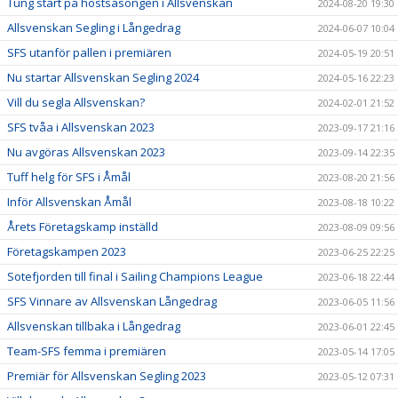
Tung start på höstsäsongen i Allsvenskan
2024-08-20 19:30
Allsvenskan Segling i Långedrag
2024-06-07 10:04
SFS utanför pallen i premiären
2024-05-19 20:51
Nu startar Allsvenskan Segling 2024
2024-05-16 22:23
Vill du segla Allsvenskan?
2024-02-01 21:52
SFS tvåa i Allsvenskan 2023
2023-09-17 21:16
Nu avgöras Allsvenskan 2023
2023-09-14 22:35
Tuff helg för SFS i Åmål
2023-08-20 21:56
Inför Allsvenskan Åmål
2023-08-18 10:22
Årets Företagskamp inställd
2023-08-09 09:56
Företagskampen 2023
2023-06-25 22:25
Sotefjorden till final i Sailing Champions League
2023-06-18 22:44
SFS Vinnare av Allsvenskan Långedrag
2023-06-05 11:56
Allsvenskan tillbaka i Långedrag
2023-06-01 22:45
Team-SFS femma i premiären
2023-05-14 17:05
Premiär för Allsvenskan Segling 2023
2023-05-12 07:31