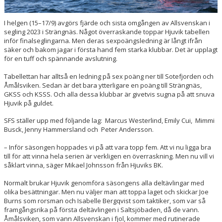
FÖRETAGSKAMPEN
I helgen (15–17/9) avgörs fjärde och sista omgången av Allsvenskan i
segling 2023 i Strängnäs. Något överraskande toppar Hjuvik tabellen
inför finalseglingarna. Men deras sexpoängsledning är långt ifrån
säker och bakom jagar i första hand fem starka klubbar. Det är upplagt
för en tuff och spännande avslutning.
Tabellettan har alltså en ledning på sex poäng ner till Sotefjorden och
Åmålsviken. Sedan är det bara ytterligare en poäng till Strängnäs,
GKSS och KSSS. Och alla dessa klubbar är givetvis sugna på att snuva
Hjuvik på guldet.
SFS ställer upp med följande lag: Marcus Westerlind, Emily Cui, Mimmi
Busck, Jenny Hammersland och Peter Andersson.
– Inför säsongen hoppades vi på att vara topp fem. Att vi nu ligga bra
till för att vinna hela serien är verkligen en överraskning. Men nu vill vi
såklart vinna, säger Mikael Johnsson från Hjuviks BK.
Normalt brukar Hjuvik genomföra säsongens alla deltävlingar med
olika besättningar. Men nu väljer man att toppa laget och skickar Joe
Burns som rorsman och Isabelle Bergqvist som taktiker, som var så
framgångsrika på första deltävlingen i Saltsjöbaden, då de vann.
Åmålsviken, som vann Allsvenskan i fjol, kommer med rutinerade