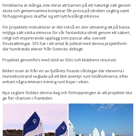
Fördelarna är många, inte minst att barnen på ett naturligt sätt genom
skola och gemensamma kompisar får prova på idrotten segling samt
förhoppningsvis skaffar sig ett nytt livslångt intresse.
För projektets instruktörer är det också en stor utmaning att på bästa
möjliga sätt väcka intresse för vår fantastiska idrott genom ett säkert,
roligt och inspirerande upplägg som passar alla, oavsett
förutsättningar. SFS har i ett antal år jobbat med denna projektform
där hundratals elever från Sotenäs deltagit.
Projektet genomförs med stöd av SISU och klubbens resurser.
Bilden ovan är från en av fjolårets finaste vårdagar där eleverna i
Hunnebostrand seglade på ett litet äventyr runt Småholmarna, efter
enbart några timmars träning runt bojar i viken.
Nya seglare föddes denna dag och förhoppningen är att projektet ska
ge fler chansen i framtiden.