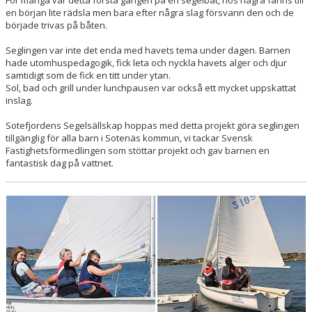
För många var detta första gången på en segelbåt, hos några fanns till
en början lite rädsla men bara efter några slag försvann den och de
började trivas på båten.
Seglingen var inte det enda med havets tema under dagen. Barnen
hade utomhuspedagogik, fick leta och nyckla havets alger och djur
samtidigt som de fick en titt under ytan.
Sol, bad och grill under lunchpausen var också ett mycket uppskattat
inslag.
Sotefjordens Segelsällskap hoppas med detta projekt göra seglingen
tillgänglig för alla barn i Sotenäs kommun, vi tackar Svensk
Fastighetsförmedlingen som stöttar projekt och gav barnen en
fantastisk dag på vattnet.