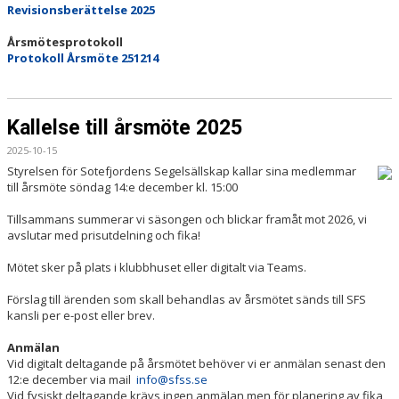
Revisionsberättelse 2025
Årsmötesprotokoll
Protokoll Årsmöte 251214
Kallelse till årsmöte 2025
2025-10-15
Styrelsen för Sotefjordens Segelsällskap kallar sina medlemmar
till årsmöte söndag 14:e december kl. 15:00
Tillsammans summerar vi säsongen och blickar framåt mot 2026, vi
avslutar med prisutdelning och fika!
Mötet sker på plats i klubbhuset eller digitalt via Teams.
Förslag till ärenden som skall behandlas av årsmötet sänds till SFS
kansli per e-post eller brev.
Anmälan
Vid digitalt deltagande på årsmötet behöver vi er anmälan senast den
12:e december via mail
info@sfss.se
Vid fysiskt deltagande krävs ingen anmälan men för planering av fika