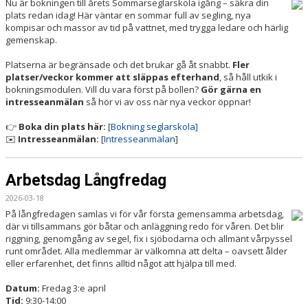
Nu är bokningen till årets Sommarseglarskola igång – säkra din
plats redan idag! Här väntar en sommar full av segling, nya
kompisar och massor av tid på vattnet, med trygga ledare och härlig
gemenskap.
Platserna är begränsade och det brukar gå åt snabbt.
Fler
platser/veckor kommer att släppas efterhand
, så håll utkik i
bokningsmodulen. Vill du vara först på bollen?
Gör gärna en
intresseanmälan
så hör vi av oss när nya veckor öppnar!
👉
Boka din plats här:
[
Bokning seglarskola]
✉️
Intresseanmälan:
[
Intresseanmälan
]
Arbetsdag Långfredag
2026-03-18
På långfredagen samlas vi för vår första gemensamma arbetsdag,
där vi tillsammans gör båtar och anläggning redo för våren. Det blir
riggning, genomgång av segel, fix i sjöbodarna och allmänt vårpyssel
runt området. Alla medlemmar är välkomna att delta – oavsett ålder
eller erfarenhet, det finns alltid något att hjälpa till med.
Datum:
Fredag 3:e april
Tid:
9:30-14:00