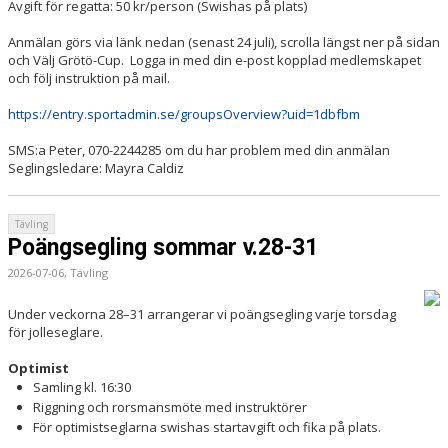
Avgift för regatta: 50 kr/person (Swishas på plats)
Anmälan görs via länk nedan (senast 24 juli), scrolla längst ner på sidan
och Välj Grötö-Cup. Logga in med din e-post kopplad medlemskapet
och följ instruktion på mail.
https://entry.sportadmin.se/groupsOverview?uid=1dbfbm
SMS:a Peter, 070-2244285 om du har problem med din anmälan
Seglingsledare: Mayra Caldiz
Tävling
Poängsegling sommar v.28-31
2026-07-06, Tävling
Under veckorna 28–31 arrangerar vi poängsegling varje torsdag
för jolleseglare.
Optimist
Samling kl. 16:30
Riggning och rorsmansmöte med instruktörer
För optimistseglarna swishas startavgift och fika på plats.