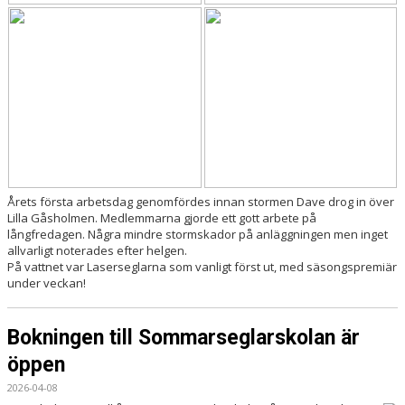
Årets första arbetsdag genomfördes innan stormen Dave drog in över
Lilla Gåsholmen. Medlemmarna gjorde ett gott arbete på
långfredagen. Några mindre stormskador på anläggningen men inget
allvarligt noterades efter helgen.
På vattnet var Laserseglarna som vanligt först ut, med säsongspremiär
under veckan!
Bokningen till Sommarseglarskolan är
öppen
2026-04-08