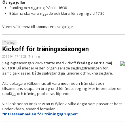
Övriga jollar
Samling och riggning från kl. 16:30
Båtarna ska vara riggade och klara för segling vid 17:30
Varmt välkomna till sommarens seglingar
Träning
Kickoff för träningssäsongen
2026-04-17 12:29, Träning
Seglingssäsongen 2026 startar med kickoff
fredag den 1:a maj
kl. 10:0
. Då inleder vi den organiserade seglingsträningen för
samtliga klasser, både självständiga juniorer och vuxna seglare.
Alla deltagare välkomnas att vara med redan från start och
tillsammans skapa en bra grund för årets segling. Mer information om
upplägg och träning publiceras löpande.
Via länk nedan önskar vi att ni fyller vi vilka dagar som passar er bäst
under våren, använd formulär:
"Intresseanmälan för träningsgrupper"