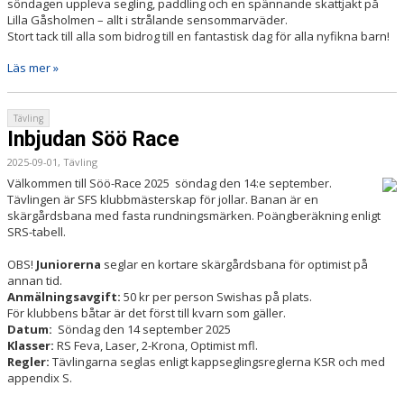
söndagen uppleva segling, paddling och en spännande skattjakt på
Lilla Gåsholmen – allt i strålande sensommarväder.
Stort tack till alla som bidrog till en fantastisk dag för alla nyfikna barn!
Läs mer »
Tävling
Inbjudan Söö Race
2025-09-01, Tävling
Välkommen till Söö-Race 2025 söndag den 14:e september.
Tävlingen är SFS klubbmästerskap för jollar. Banan är en
skärgårdsbana med fasta rundningsmärken. Poängberäkning enligt
SRS-tabell.
OBS!
Juniorerna
seglar en kortare skärgårdsbana för optimist på
annan tid.
Anmälningsavgift:
50 kr per person Swishas på plats.
För klubbens båtar är det först till kvarn som gäller.
Datum:
Söndag den 14 september 2025
Klasser:
RS Feva, Laser, 2-Krona, Optimist mfl.
Regler:
Tävlingarna seglas enligt kappseglingsreglerna KSR och med
appendix S.