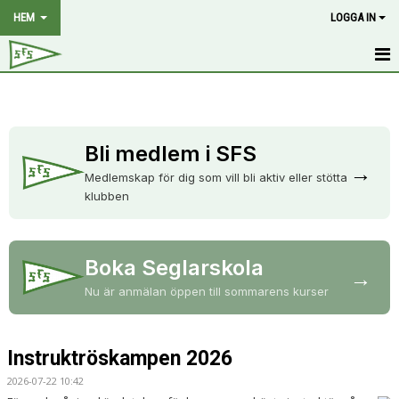
HEM
LOGGA IN
HEM
NYHETER
Bli medlem i SFS
→
OM KLUBBEN
Medlemskap för dig som vill bli aktiv eller stötta
klubben
MEDLEMSKAP
HISTORIA
Boka Seglarskola
→
STYRELSE
Nu är anmälan öppen till sommarens kurser
KALENDER
Instruktröskampen 2026
BILDGALLERI
2026-07-22 10:42
DOKUMENT