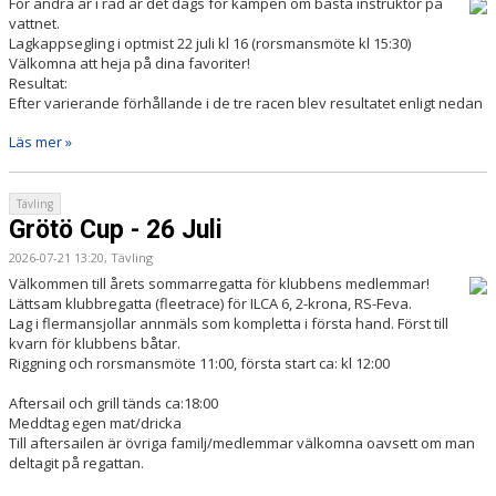
För andra år i rad är det dags för kampen om bästa instruktör på
vattnet.
Lagkappsegling i optmist 22 juli kl 16 (rorsmansmöte kl 15:30)
FJORDVINDEN
Välkomna att heja på dina favoriter!
Resultat:
UTMÄRKELSER
Efter varierande förhållande i de tre racen blev resultatet enligt nedan
KLUBBHUS
Läs mer »
SPONSORER
Tävling
Grötö Cup - 26 Juli
2026-07-21 13:20, Tävling
Välkommen till årets sommarregatta för klubbens medlemmar!
Lättsam klubbregatta (fleetrace) för ILCA 6, 2-krona, RS-Feva.
Lag i flermansjollar annmäls som kompletta i första hand. Först till
kvarn för klubbens båtar.
Riggning och rorsmansmöte 11:00, första start ca: kl 12:00
Aftersail och grill tänds ca:18:00
Meddtag egen mat/dricka
Till aftersailen är övriga familj/medlemmar välkomna oavsett om man
deltagit på regattan.