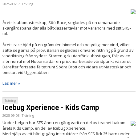
2025-09-17, Tävling
Årets klubbmästerskap, Söö-Race, seglades på en utmanande
skärgårdsbana där alla båtklasser tävlar mot varandra med sitt SRS-
tal.
Årets race bjöd på en gråmulen himmel och betydligt mer vind, vilket
satte seglarna på prov. Banan seglades i omvänd riktning på grund av
vindriktning från sydost. Starten gick utanför klubbstugan, följt av en
slör norrut mot Huöarna där en prick markerade vändpunkt västerut.
Därefter fortsatte fältet runt Södra Brott och vidare ut Masteskär och
omstart vid Uggenabben.
Läs mer »
Träning
Icebug Xperience - Kids Camp
2025-09-08, Träning
Under helgen har SFS ännu en gång varit en del av teamet bakom
årets Kids Camp, en del av Icebug Xperience.
Med hjälp av ett härligt gäng instruktörer från SFS fick 25 barn under