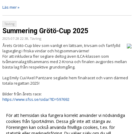
Läs mer »
Tävling
Summering Grötö-Cup 2025
2025-07-28 22:38, Tävling
Årets Grötö-Cup blev som vanligt en lättsam, trivsam och fartfylld
lagsegling i friska vindar och högsommarvärme!
För att inkludera fler seglare deltog även ILCA-klassen som
tvåmannalag tillsammans med 2-Krona och finalen avgjordes mellan
bästa lag från respektive grundomgång.
Lag Emily Cui/Axel Pantzare seglade hem finalracet och vann därmed
totala regattan 2025!
Bilder från årets race:
https://www.sfss.se/sida/?ID=597692
Läs mer »
För att hemsidan ska fungera korrekt använder vi nödvändiga
cookies från SportAdmin. Dessa går inte att stänga av.
Föreningen kan också använda frivilliga cookies, t.ex. för
Fler nyheter >>
statistik eller marknadsföring. Du väljer själv om du vill