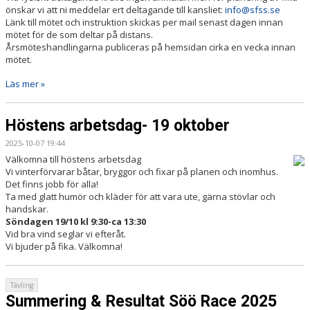
önskar vi att ni meddelar ert deltagande till kansliet:
info@sfss.se
Länk till mötet och instruktion skickas per mail senast dagen innan
mötet för de som deltar på distans.
Årsmöteshandlingarna publiceras på hemsidan cirka en vecka innan
mötet.
Läs mer »
Höstens arbetsdag- 19 oktober
2025-10-07 19:44
Välkomna till höstens arbetsdag
Vi vinterförvarar båtar, bryggor och fixar på planen och inomhus.
Det finns jobb för alla!
Ta med glatt humör och kläder för att vara ute, gärna stövlar och
handskar.
Söndagen 19/10 kl 9:30-ca 13:30
Vid bra vind seglar vi efteråt.
Vi bjuder på fika. Välkomna!
Tävling
Summering & Resultat Söö Race 2025