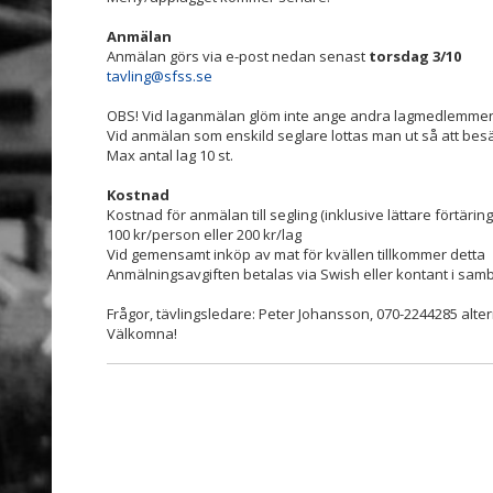
Anmälan
Anmälan görs via e-post nedan senast
torsdag 3/10
tavling@sfss.se
OBS! Vid laganmälan glöm inte ange andra lagmedlemme
Vid anmälan som enskild seglare lottas man ut så att besä
Max antal lag 10 st.
Kostnad
Kostnad för anmälan till segling (inklusive lättare förtäri
100 kr/person eller 200 kr/lag
Vid gemensamt inköp av mat för kvällen tillkommer detta
Anmälningsavgiften betalas via Swish eller kontant i sam
Frågor, tävlingsledare: Peter Johansson, 070-2244285 alter
Välkomna!