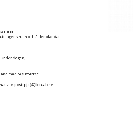
ns namn.
ttningens rutin och ålder blandas.
ng under dagen)
band med registrering.
nativt e-post: pjo(@)llentab.se