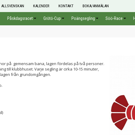
ALLSVENSKAN
KALENDER
KONTAKT
BOKA/ANMÄLAN
Påskdagsracet
Grötö-Cup
Poängsegling
Söö-Race
onor på gemensam bana, lagen fördelas på två personer.
ing till klubbhuset. Varje segling är cirka 10-15 minuter,
a lagen från grundomgången.
o.
d)