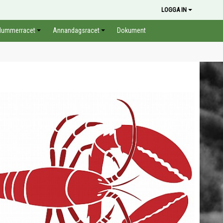
LOGGA IN
Hummerracet
Annandagsracet
Dokument