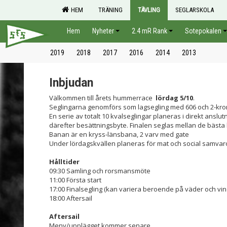
HEM
TRÄNING
TÄVLING
SEGLARSKOLA
Hem
Nyheter
2.4 mR Rank
Sotepokalen
2019
2018
2017
2016
2014
2013
Inbjudan
Välkommen till årets hummerrace
lördag 5/10
.
Seglingarna genomförs som lagsegling med 606 och 2-kr
En serie av totalt 10 kvalseglingar planeras i direkt anslutn
därefter besättningsbyte. Finalen seglas mellan de bäst
Banan är en kryss-länsbana, 2 varv med gate
Under lördagskvällen planeras för mat och social samvar
Hålltider
09:30 Samling och rorsmansmöte
11:00 Första start
17:00 Finalsegling (kan variera beroende på väder och vin
18:00 Aftersail
Aftersail
Meny/upplägget kommer senare.