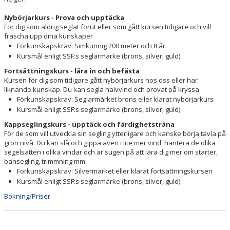
Nybörjarkurs - Prova och upptäcka
För dig som aldrig seglat förut eller som gått kursen tidigare och vill
fräscha upp dina kunskaper
Förkunskapskrav: Simkunnig 200 meter och 8 år.
Kursmål enligt SSF:s seglarmärke (brons, silver, guld)
Fortsättningskurs - lära in och befästa
Kursen för dig som tidigare gått nybörjarkurs hos oss eller har
liknande kunskap. Du kan segla halvvind och provat på kryssa
Förkunskapskrav: Seglarmärket brons eller klarat nybörjarkurs
Kursmål enligt SSF:s seglarmärke (brons, silver, guld)
Kappseglingskurs - upptäck och färdighetsträna
För de som vill utveckla sin segling ytterligare och kanske börja tävla på
grön nivå. Du kan slå och gippa även i lite mer vind, hantera de olika
segelsätten i olika vindar och är sugen på att lära dig mer om starter,
bansegling, trimmning mm.
Förkunskapskrav: Silvermärket eller klarat fortsättningskursen
Kursmål enligt SSF:s seglarmärke (brons, silver, guld)
Bokning/Priser