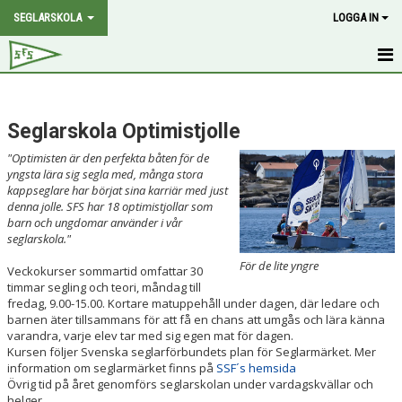
SEGLARSKOLA
LOGGA IN
HEM/KURSÖVERSIKT
Seglarskola Optimistjolle
BOKA/ANMÄLAN
"Optimisten är den perfekta båten för de
OPTIMISTJOLLE
yngsta lära sig segla med, många stora
kappseglare har börjat sina karriär med just
denna jolle. SFS har 18 optimistjollar som
RS-FEVA/2-KRONA
barn och ungdomar använder i vår
seglarskola."
606 KÖLBÅT
För de lite yngre
Veckokurser sommartid omfattar 30
BILDGALLERI
timmar segling och teori, måndag till
fredag, 9.00-15.00. Kortare matuppehåll under dagen, där ledare och
barnen äter tillsammans för att få en chans att umgås och lära känna
NYHETER
varandra, varje elev tar med sig egen mat för dagen.
Kursen följer Svenska seglarförbundets plan för Seglarmärket. Mer
information om seglarmärket finns på
SSF´s hemsida
Övrig tid på året genomförs seglarskolan under vardagskvällar och
helger.