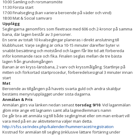
10:00 Samling och rorsmansmöte
11:30 Första start
17:00 Finalsegling (kan variera beroende på väder och vind)
18:00 Mat & Social samvaro
Upplägg
Seglingarna genomförs som fleetrace med 606 och 2-kronor på samma
bana, där lagen består av 3 personer.
En serie av totalt 10 kvalseglingar planeras i direkt anslutning till
klubbhuset. Varje segling är cirka 10-15 minuter därefter byter vi
snabbt besättning och motstånd och lagen får lite tid att förbereda
inför kommande race och fika. Finalen seglas mellan de tre bästa
lagen från grundomgången
Banan är en kryss-länsbana, 2 varv och kryssmålgång. Startlinje på
mitten och förkortad startprocedur, förberedelsesignal 3 minuter innan
start
Mat
Beroende av tillgången på havets svarta guld och andra skaldjur
bestäms menyn/upplägget under sista dagarna.
Anmälan & Pris
Anmälan görs via länken nedan senast
torsdag 9/10
. Vid laganmälan
glöm inte ange ett lagnamn samt alla lagmedlemmars namn
De går bra att anmäla sig till både segling/mat eller om man enbart vill
vara med på en av aktiviteterna väljer man detta.
http://sfss.se/index.php/kalender/hummerracet/registration
Kostnad för anmälan till segling (inklusive lättare förtäring under