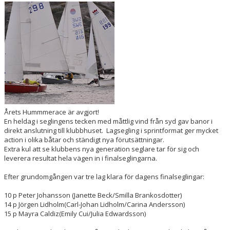
HUMMERRACET
2019
2018
2017
2016
Årets Hummmerace är avgjort!
2014
En heldag i seglingens tecken med måttlig vind från syd gav banor i
direkt anslutning till klubbhuset. Lagsegling i sprintformat ger mycket
2013
action i olika båtar och ständigt nya förutsättningar.
Extra kul att se klubbens nya generation seglare tar för sig och
leverera resultat hela vägen in i finalseglingarna.
ANNANDAGSRACET
Efter grundomgången var tre lag klara för dagens finalseglingar:
DOKUMENT
10 p Peter Johansson (Janette Beck/Smilla Brankosdotter)
14 p Jörgen Lidholm(Carl-Johan Lidholm/Carina Andersson)
15 p Mayra Caldiz(Emily Cui/Julia Edwardsson)