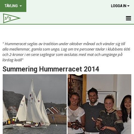
TÄVLING
LOGGA IN
HEM
NYHETER
" Hummeracet seglas av tradition under oktober månad och vänder sig till
alla medlemmar, gamla som unga. Lag om tre personer tävlar i klubbens 606
och 2-kronor i en serie seglingar som avslutas med mat och umgänge på
2.4 MR RANK
lördag kväll"
Summering Hummerracet 2014
SOTEPOKALEN
PÅSKDAGSRACET
GRÖTÖ-CUP
POÄNGSEGLING
SÖÖ-RACE