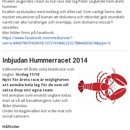
Finalen avgjordes i bäst av två race där lag Peter seglande hem årets
hummer.
Kvällen avslutades med middag och aftersail. Som vanligt fanns det
mycket situationer på banan att diskutera och ritbordet gick stundtals
varmt när alla rundningar och överlapp, som domarna missat?!
utreddes
Mer bilder finns på Facebook:
https://www.facebook.com/media/set/?
set=a.840979675926918.1073741840.223278844363674&type=3
Inbjudan Hummerracet 2014
Välkommen till årets sista klubbrace som
seglas
lördag 11/10
.
Nytt för årets race är möjligheten
att anmäla hela lag för de som vill
sätta ihop sitt egna team
Vid anmälan som enskild seglare lottas
man ut så att besättningens rutin och
ålder blandas.
Under lördagskvällen kör vi lite mat och
social samvaro.
Hålltider