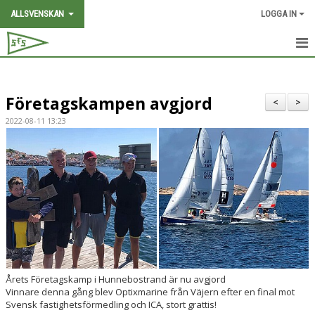
ALLSVENSKAN
LOGGA IN
HEM
Företagskampen avgjord
NYHETER
<
>
2022-08-11 13:23
TEAM-SFS
FAKTA ALLSVENSKAN
PARTNERS
J/70
BILDER
Årets Företagskamp i Hunnebostrand är nu avgjord
MEDIA
Vinnare denna gång blev Optixmarine från Väjern efter en final mot
Svensk fastighetsförmedling och ICA, stort grattis!
SAIL-WEEK