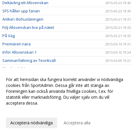
Deltävling ett Allsvenskan
2015-05-25 19:42
SFS håller upp fanan
2015-05-23 19:39
Artikel i Bohusläningen
2015-05-21 19:37
Följ Allsvenskan live på nätet
2015-05-21 19:35
På Väg
2015-05-21 19:33
Premiären nära
2015-05-16 19:31
Inför Allsvenskan 1
2015-05-10 19:24
Sammanfattning av Teorikväll
2015-05-09 19:21
Söndagsbilder
2015-04-28 19:16
Allsvensk Träningshelg
2015-04-20 19:06
För att hemsidan ska fungera korrekt använder vi nödvändiga
Inbjudan till teorikväll
cookies från SportAdmin. Dessa går inte att stänga av.
2015-04-17 19:04
Föreningen kan också använda frivilliga cookies, t.ex. för
J/70 on road
2015-04-15 18:59
statistik eller marknadsföring. Du väljer själv om du vill
acceptera dessa.
Anpassa dina val
Cookie-
Gå till
inställningar
Webbversion
Acceptera nödvändiga
Acceptera alla