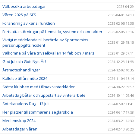
Välbesöka arbetsdagar
2025-04-29
Våren 2025 på SFS
2025-04-01 14:13
Förändring av kanslifunktion
2025-02-05 16:35
Fortsatta störningar på hemsida, system och kontakter
2025-02-05 15:16
Viktigt meddelande till berörda av SportAdmins
2025-01-29 18:15
personuppgiftsincident
Välkomna på våra trivselkvällar! 14 feb och 7 mars
2025-01-29 07:11
God Jul och Gott Nytt År!
2024-12-23 11:58
Årsmöteshandlingar
2024-12-02 10:35
Kallelse till årsmöte 2024
2024-11-04 16:14
Stötta klubben med Ullmax vinterkläder!
2024-10-22 09:57
Arbetsdag båtar och uppstart av vinterarbete
2024-10-11 09:46
Sotekanalens Dag - 13 Juli
2024-07-07 11:41
Fler platser till sommarens seglarskola
2024-06-17 17:58
Medlemskap 2024
2024-03-21 14:30
Arbetsdagar Våren
2024-02-13 20:20