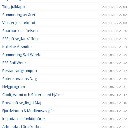
Tidig julklapp
2016-12-14 22:04
Summering av året
2016-12-02 22:02
Vinster Julmarknad
2016-11-27 22:00
Sparbanksstiftelsen
2016-11-18 21:56
SFS på seglarträffen
2016-11-18 21:55
Kallelse Årsmöte
2016-10-22 21:53
Summering Sail Week
2016-08-06 21:45
SFS Sail Week
2016-07-19 21:42
Restaurangkampen
2016-07-19 21:37
Sotenkanalens Dags
2016-07-12 21:35
Helgprogram
2016-06-09 21:31
Coolt, Varmt och Säkert med hjälm!
2016-05-01 21:17
Prova på segling 1 Maj
2016-04-26 21:16
Fjordvinden & Medlemsavgift
2016-04-21 20:42
Inbjudan till funktionärer
2016-03-17 20:22
Arbetsdag Långfredag
2016-03-17 20:21