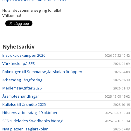
Nu är det sommarsegling för alla!
FJORDVINDEN
Välkomna!
UTMÄRKELSER
KLUBBHUS
Nyhetsarkiv
SPONSORER
Instruktröskampen 2026
2026-07-22 10:42
Vårkänslor på SFS
2026-04-09
Bokningen till Sommarseglarskolan är öppen
2026-04-08
Arbetsdag Långfredag
2026-03-18
Medlemsavgifter 2026
2026-01-13
Årsmöteshandlingar
2025-12-08 15:02
Kallelse till årsmöte 2025
2025-10-15
Höstens arbetsdag- 19 oktober
2025-10-07 19:44
SFS tilldelades Swedbanks bidrag!
2025-07-16 10:14
Nya platser i seglarskolan
2025-07-08