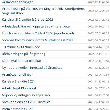
Årsmöteshandlingar
2022-12-11 09:50
Årets Eldsjäl på Västkusten, Mayra Caldiz, Sotefjordens
2022-12-02 21:09
Segelsällskap
Kallelse till årsmöte & årsfest 2022
2022-12-01 20:42
Arbetsdag båtar och uppstart av vinterarbete
2022-10-16 21:14
Funktionärsutbildning 2 juli kl 15:00 (uppdaterad)
2022-07-01 09:37
Sotenäs kommunens Idrotts & Fritidspriset 2021
2022-06-08 07:01
Till minne av Michael Lohr
2022-04-14 18:00
Båtfixardagen på långfredag
2022-02-19 13:06
Klubbkvällarna är tillbaka!
2022-02-18 11:58
Ny hedersmedlem inröstad på årsmötet
2021-12-12 20:09
Årsmöteshandlingar
2021-12-06 10:31
Kallelse årsmöte 2021
2021-11-10 09:12
Arbetsdag & Klubbkväll
2021-09-07 21:45
Miljöpolicy antagen av styrelsen
2021-06-23 20:50
Sotekanalens dag 2021, inställd!
2021-06-17 09:29
Premiär träning 2021
2021-04-05 22:46