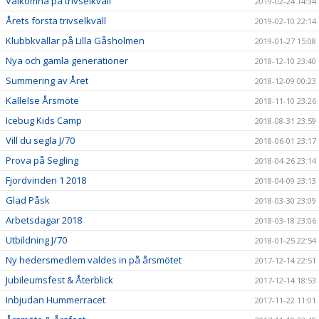
Välkomna på trivselkväll
2019-02-24 14:34
Årets första trivselkväll
2019-02-10 22:14
Klubbkvällar på Lilla Gåsholmen
2019-01-27 15:08
Nya och gamla generationer
2018-12-10 23:40
Summering av Året
2018-12-09 00:23
Kallelse Årsmöte
2018-11-10 23:26
Icebug Kids Camp
2018-08-31 23:59
Vill du segla J/70
2018-06-01 23:17
Prova på Segling
2018-04-26 23:14
Fjordvinden 1 2018
2018-04-09 23:13
Glad Påsk
2018-03-30 23:09
Arbetsdagar 2018
2018-03-18 23:06
Utbildning J/70
2018-01-25 22:54
Ny hedersmedlem valdes in på årsmötet
2017-12-14 22:51
Jubileumsfest & Återblick
2017-12-14 18:53
Inbjudan Hummerracet
2017-11-22 11:01