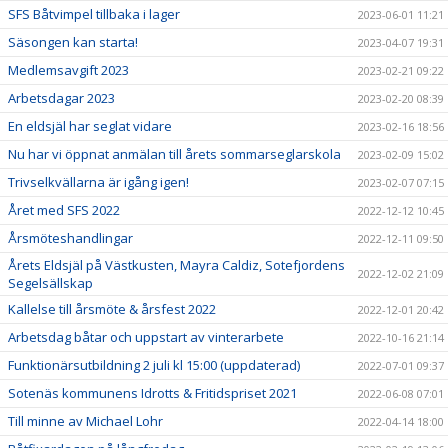
SFS Båtvimpel tillbaka i lager
2023-06-01 11:21
Säsongen kan starta!
2023-04-07 19:31
Medlemsavgift 2023
2023-02-21 09:22
Arbetsdagar 2023
2023-02-20 08:39
En eldsjäl har seglat vidare
2023-02-16 18:56
Nu har vi öppnat anmälan till årets sommarseglarskola
2023-02-09 15:02
Trivselkvällarna är igång igen!
2023-02-07 07:15
Året med SFS 2022
2022-12-12 10:45
Årsmöteshandlingar
2022-12-11 09:50
Årets Eldsjäl på Västkusten, Mayra Caldiz, Sotefjordens
2022-12-02 21:09
Segelsällskap
Kallelse till årsmöte & årsfest 2022
2022-12-01 20:42
Arbetsdag båtar och uppstart av vinterarbete
2022-10-16 21:14
Funktionärsutbildning 2 juli kl 15:00 (uppdaterad)
2022-07-01 09:37
Sotenäs kommunens Idrotts & Fritidspriset 2021
2022-06-08 07:01
Till minne av Michael Lohr
2022-04-14 18:00