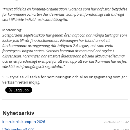
"Priset tilldelas en förening/organisation i Sotenäs som har haft stor betydelse
FJORDVINDEN
för kommunen och orten där de verkas, som på ett föredomligt sätt bidragit
stort till både individ- och samhällsnytta.
UTMÄRKELSER
Motivering:
Sotefjordens segelsällskap har genom åren haft och har många tävlingar som
KLUBBHUS
lockar folk till vår fina kustkommun. Föreningen har bland annat ett
återkommande arrangemang där båttypen 2.4 seglas, och som enda
SPONSORER
föreningen i högsta serien i Sotenäs kommun är man med och seglar i
allsvenskan. Föreningen har ett stort åldersspann på sina aktiva medlemmar
och är ett föredömligt exempel för att visa upp att var kustkommun har en fin,
välskött och framgångsrik segelklubb."
SFS styrelse vill tacka för nomineringen och allas engagemang som gör
verksamheten möjlig.
Nyhetsarkiv
Instruktröskampen 2026
2026-07-22 10:42
Vårkänslor på SFS
2026-04-09