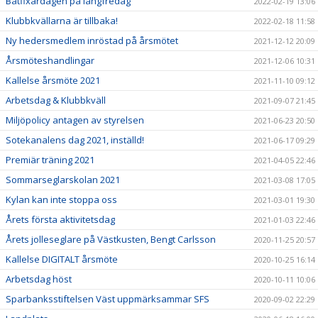
Båtfixardagen på långfredag
2022-02-19 13:06
Klubbkvällarna är tillbaka!
2022-02-18 11:58
Ny hedersmedlem inröstad på årsmötet
2021-12-12 20:09
Årsmöteshandlingar
2021-12-06 10:31
Kallelse årsmöte 2021
2021-11-10 09:12
Arbetsdag & Klubbkväll
2021-09-07 21:45
Miljöpolicy antagen av styrelsen
2021-06-23 20:50
Sotekanalens dag 2021, inställd!
2021-06-17 09:29
Premiär träning 2021
2021-04-05 22:46
Sommarseglarskolan 2021
2021-03-08 17:05
Kylan kan inte stoppa oss
2021-03-01 19:30
Årets första aktivitetsdag
2021-01-03 22:46
Årets jolleseglare på Västkusten, Bengt Carlsson
2020-11-25 20:57
Kallelse DIGITALT årsmöte
2020-10-25 16:14
Arbetsdag höst
2020-10-11 10:06
Sparbanksstiftelsen Väst uppmärksammar SFS
2020-09-02 22:29