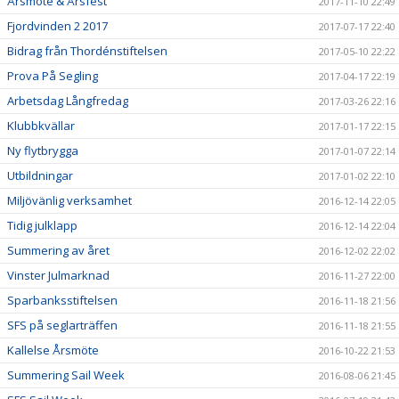
Årsmöte & Årsfest
2017-11-10 22:49
Fjordvinden 2 2017
2017-07-17 22:40
Bidrag från Thordénstiftelsen
2017-05-10 22:22
Prova På Segling
2017-04-17 22:19
Arbetsdag Långfredag
2017-03-26 22:16
Klubbkvällar
2017-01-17 22:15
Ny flytbrygga
2017-01-07 22:14
Utbildningar
2017-01-02 22:10
Miljövänlig verksamhet
2016-12-14 22:05
Tidig julklapp
2016-12-14 22:04
Summering av året
2016-12-02 22:02
Vinster Julmarknad
2016-11-27 22:00
Sparbanksstiftelsen
2016-11-18 21:56
SFS på seglarträffen
2016-11-18 21:55
Kallelse Årsmöte
2016-10-22 21:53
Summering Sail Week
2016-08-06 21:45