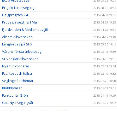
Extra Arbetsdagar
2015-08-25 19:01
Projekt Lasersegling
2015-08-05 18:51
Helgprogram 2.4
2015-04-30 19:55
Prova på segling 1 Maj
2015-04-29 19:53
Fjordvinden & Medlemsavgift
2015-04-28 19:51
Allt om Allsvenskan
2015-04-17 19:49
Långfredag på SFS
2015-03-26 19:41
Vårens första arbetsdag
2015-03-18 19:39
SFS seglar Allsvenskan
2015-03-06 19:36
Nya funktionärer
2015-02-12 19:34
Fys, kost och hälsa
2015-02-10 19:32
Segling på Schemat
2015-01-25 18:28
Klubbkvällar
2015-01-19 19:31
Funktionär Grön
2015-01-19 19:29
Gott Nytt Seglingsår
2015-01-07 19:27
SFS tilldelas Idrotts- och fritidspriset 2014
2014-12-19 19:24