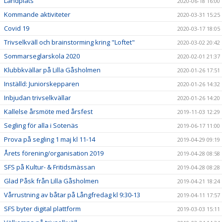
Landplats
2020-06-18 16:00
Kommande aktiviteter
2020-03-31 15:25
Covid 19
2020-03-17 18:05
Trivselkväll och brainstorming kring "Loftet"
2020-03-02 20:42
Sommarseglarskola 2020
2020-02-01 21:37
Klubbkvällar på Lilla Gåsholmen
2020-01-26 17:51
Inställd: Juniorskepparen
2020-01-26 14:32
Inbjudan trivselkvällar
2020-01-26 14:20
Kallelse årsmöte med årsfest
2019-11-03 12:29
Segling för alla i Sotenäs
2019-06-17 11:00
Prova på segling 1 maj kl 11-14
2019-04-29 09:19
Årets förening/organisation 2019
2019-04-28 08:58
SFS på Kultur- & Fritidsmässan
2019-04-28 08:28
Glad Påsk från Lilla Gåsholmen
2019-04-21 18:24
Vårrustning av båtar på Långfredag kl 9:30-13
2019-04-11 17:57
SFS byter digital plattform
2019-03-03 15:11