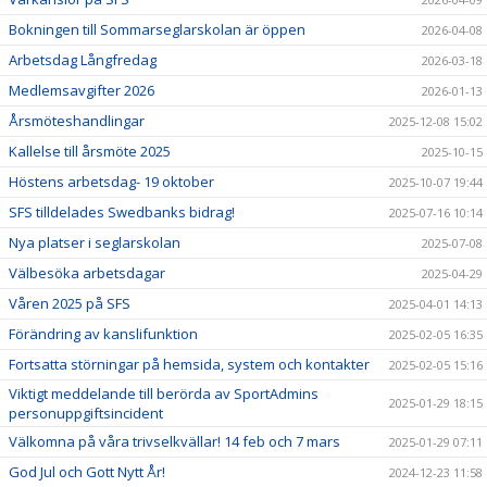
Bokningen till Sommarseglarskolan är öppen
2026-04-08
Arbetsdag Långfredag
2026-03-18
Medlemsavgifter 2026
2026-01-13
Årsmöteshandlingar
2025-12-08 15:02
Kallelse till årsmöte 2025
2025-10-15
Höstens arbetsdag- 19 oktober
2025-10-07 19:44
SFS tilldelades Swedbanks bidrag!
2025-07-16 10:14
Nya platser i seglarskolan
2025-07-08
Välbesöka arbetsdagar
2025-04-29
Våren 2025 på SFS
2025-04-01 14:13
Förändring av kanslifunktion
2025-02-05 16:35
Fortsatta störningar på hemsida, system och kontakter
2025-02-05 15:16
Viktigt meddelande till berörda av SportAdmins
2025-01-29 18:15
personuppgiftsincident
Välkomna på våra trivselkvällar! 14 feb och 7 mars
2025-01-29 07:11
God Jul och Gott Nytt År!
2024-12-23 11:58