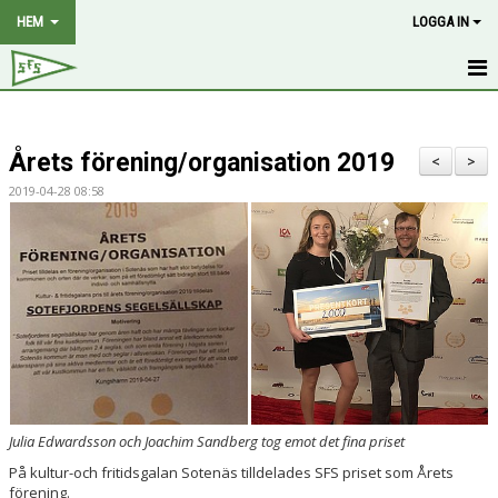
HEM
LOGGA IN
HEM
Årets förening/organisation 2019
NYHETER
<
>
2019-04-28 08:58
OM KLUBBEN
MEDLEMSKAP
HISTORIA
STYRELSE
KALENDER
Julia Edwardsson och Joachim Sandberg tog emot det fina priset
BILDGALLERI
På kultur-och fritidsgalan Sotenäs tilldelades SFS priset som Årets
förening.
DOKUMENT