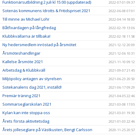
Funktionärsutbildning 2 juli kl 15:00 (uppdaterad)
2022-07-01 09:37
Sotenäs kommunens Idrotts & Fritidspriset 2021
2022-06-08 07:01
Till minne av Michael Lohr
2022-04-14 18:00
Båtfixardagen på långfredag
2022-02-19 13:06
Klubbkvällarna är tillbaka!
2022-02-18 11:58
Ny hedersmedlem inröstad på årsmötet
2021-12-12 20:09
Årsmöteshandlingar
2021-12-06 10:31
Kallelse årsmöte 2021
2021-11-10 09:12
Arbetsdag & Klubbkväll
2021-09-07 21:45
Miljöpolicy antagen av styrelsen
2021-06-23 20:50
Sotekanalens dag 2021, inställd!
2021-06-17 09:29
Premiär träning 2021
2021-04-05 22:46
Sommarseglarskolan 2021
2021-03-08 17:05
Kylan kan inte stoppa oss
2021-03-01 19:30
Årets första aktivitetsdag
2021-01-03 22:46
Årets jolleseglare på Västkusten, Bengt Carlsson
2020-11-25 20:57