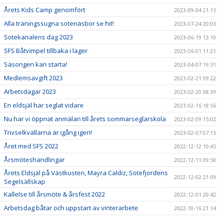
Årets Kids Camp genomfört
2023-09-04 21:15
Alla träningssugna sotenäsbor se hit!
2023-07-24 20:03
Sotekanalens dag 2023
2023-06-19 13:10
SFS Båtvimpel tillbaka i lager
2023-06-01 11:21
Säsongen kan starta!
2023-04-07 19:31
Medlemsavgift 2023
2023-02-21 09:22
Arbetsdagar 2023
2023-02-20 08:39
En eldsjäl har seglat vidare
2023-02-16 18:56
Nu har vi öppnat anmälan till årets sommarseglarskola
2023-02-09 15:02
Trivselkvällarna är igång igen!
2023-02-07 07:15
Året med SFS 2022
2022-12-12 10:45
Årsmöteshandlingar
2022-12-11 09:50
Årets Eldsjäl på Västkusten, Mayra Caldiz, Sotefjordens
2022-12-02 21:09
Segelsällskap
Kallelse till årsmöte & årsfest 2022
2022-12-01 20:42
Arbetsdag båtar och uppstart av vinterarbete
2022-10-16 21:14