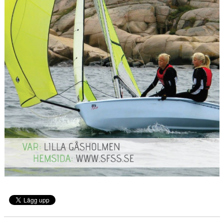
FJORDVINDEN
UTMÄRKELSER
KLUBBHUS
SPONSORER