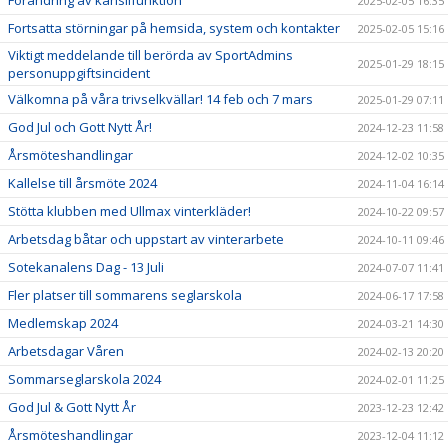
2025-02-05 16:35
Fortsatta störningar på hemsida, system och kontakter
2025-02-05 15:16
Viktigt meddelande till berörda av SportAdmins
2025-01-29 18:15
personuppgiftsincident
Välkomna på våra trivselkvällar! 14 feb och 7 mars
2025-01-29 07:11
God Jul och Gott Nytt År!
2024-12-23 11:58
Årsmöteshandlingar
2024-12-02 10:35
Kallelse till årsmöte 2024
2024-11-04 16:14
Stötta klubben med Ullmax vinterkläder!
2024-10-22 09:57
Arbetsdag båtar och uppstart av vinterarbete
2024-10-11 09:46
Sotekanalens Dag - 13 Juli
2024-07-07 11:41
Fler platser till sommarens seglarskola
2024-06-17 17:58
Medlemskap 2024
2024-03-21 14:30
Arbetsdagar Våren
2024-02-13 20:20
Sommarseglarskola 2024
2024-02-01 11:25
God Jul & Gott Nytt År
2023-12-23 12:42
Årsmöteshandlingar
2023-12-04 11:12