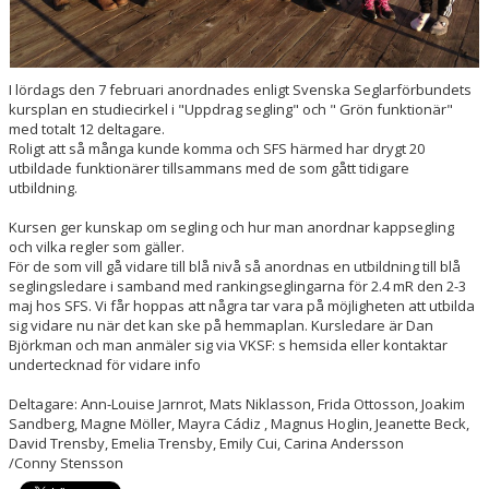
FJORDVINDEN
I lördags den 7 februari anordnades enligt Svenska Seglarförbundets
UTMÄRKELSER
kursplan en studiecirkel i "Uppdrag segling" och " Grön funktionär"
med totalt 12 deltagare.
KLUBBHUS
Roligt att så många kunde komma och SFS härmed har drygt 20
utbildade funktionärer tillsammans med de som gått tidigare
SPONSORER
utbildning.
Kursen ger kunskap om segling och hur man anordnar kappsegling
och vilka regler som gäller.
För de som vill gå vidare till blå nivå så anordnas en utbildning till blå
seglingsledare i samband med rankingseglingarna för 2.4 mR den 2-3
maj hos SFS. Vi får hoppas att några tar vara på möjligheten att utbilda
sig vidare nu när det kan ske på hemmaplan. Kursledare är Dan
Björkman och man anmäler sig via VKSF: s hemsida eller kontaktar
undertecknad för vidare info
Deltagare: Ann-Louise Jarnrot, Mats Niklasson, Frida Ottosson, Joakim
Sandberg, Magne Möller, Mayra Cádiz , Magnus Hoglin, Jeanette Beck,
David Trensby, Emelia Trensby, Emily Cui, Carina Andersson
/Conny Stensson