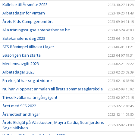
Kallelse till Årsmöte 2023
2023-10-27 11:28
Arbetsdag inför vintern
2023-10-20 11:48
Årets Kids Camp genomfört
2023-09-04 21:15
Alla träningssugna sotenäsbor se hit!
2023-07-24 20:03
Sotekanalens dag 2023
2023-06-19 13:10
SFS Båtvimpel tillbaka i lager
2023-06-01 11:21
Säsongen kan starta!
2023-04-07 19:31
Medlemsavgift 2023
2023-02-21 09:22
Arbetsdagar 2023
2023-02-20 08:39
En eldsjäl har seglat vidare
2023-02-16 18:56
Nu har vi öppnat anmälan till årets sommarseglarskola
2023-02-09 15:02
Trivselkvällarna är igång igen!
2023-02-07 07:15
Året med SFS 2022
2022-12-12 10:45
Årsmöteshandlingar
2022-12-11 09:50
Årets Eldsjäl på Västkusten, Mayra Caldiz, Sotefjordens
2022-12-02 21:09
Segelsällskap