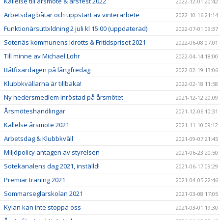
Kallelse till årsmöte & årsfest 2022
2022-12-01 20:42
Arbetsdag båtar och uppstart av vinterarbete
2022-10-16 21:14
Funktionärsutbildning 2 juli kl 15:00 (uppdaterad)
2022-07-01 09:37
Sotenäs kommunens Idrotts & Fritidspriset 2021
2022-06-08 07:01
Till minne av Michael Lohr
2022-04-14 18:00
Båtfixardagen på långfredag
2022-02-19 13:06
Klubbkvällarna är tillbaka!
2022-02-18 11:58
Ny hedersmedlem inröstad på årsmötet
2021-12-12 20:09
Årsmöteshandlingar
2021-12-06 10:31
Kallelse årsmöte 2021
2021-11-10 09:12
Arbetsdag & Klubbkväll
2021-09-07 21:45
Miljöpolicy antagen av styrelsen
2021-06-23 20:50
Sotekanalens dag 2021, inställd!
2021-06-17 09:29
Premiär träning 2021
2021-04-05 22:46
Sommarseglarskolan 2021
2021-03-08 17:05
Kylan kan inte stoppa oss
2021-03-01 19:30