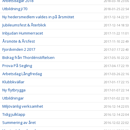
Arbetsdagar 2018
2018-03-18 23:06
Utbildning J/70
2018-01-25 22:54
Ny hedersmedlem valdes in på årsmötet
2017-12-14 22:51
Jubileumsfest & Återblick
2017-12-14 18:53
Inbjudan Hummerracet
2017-11-22 11:01
Årsmöte & Årsfest
2017-11-10 22:49
Fjordvinden 2 2017
2017-07-17 22:40
Bidrag från Thordénstiftelsen
2017-05-10 22:22
Prova På Segling
2017-04-17 22:19
Arbetsdag Långfredag
2017-03-26 22:16
Klubbkvällar
2017-01-17 22:15
Ny flytbrygga
2017-01-07 22:14
Utbildningar
2017-01-02 22:10
Miljövänlig verksamhet
2016-12-14 22:05
Tidig julklapp
2016-12-14 22:04
Summering av året
2016-12-02 22:02