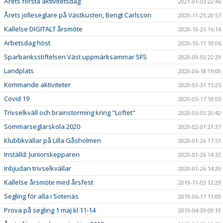
Årets första aktivitetsdag
2021-01-03 22:46
Årets jolleseglare på Västkusten, Bengt Carlsson
2020-11-25 20:57
Kallelse DIGITALT årsmöte
2020-10-25 16:14
Arbetsdag höst
2020-10-11 10:06
Sparbanksstiftelsen Väst uppmärksammar SFS
2020-09-02 22:29
Landplats
2020-06-18 16:00
Kommande aktiviteter
2020-03-31 15:25
Covid 19
2020-03-17 18:05
Trivselkväll och brainstorming kring "Loftet"
2020-03-02 20:42
Sommarseglarskola 2020
2020-02-01 21:37
Klubbkvällar på Lilla Gåsholmen
2020-01-26 17:51
Inställd: Juniorskepparen
2020-01-26 14:32
Inbjudan trivselkvällar
2020-01-26 14:20
Kallelse årsmöte med årsfest
2019-11-03 12:29
Segling för alla i Sotenäs
2019-06-17 11:00
Prova på segling 1 maj kl 11-14
2019-04-29 09:19